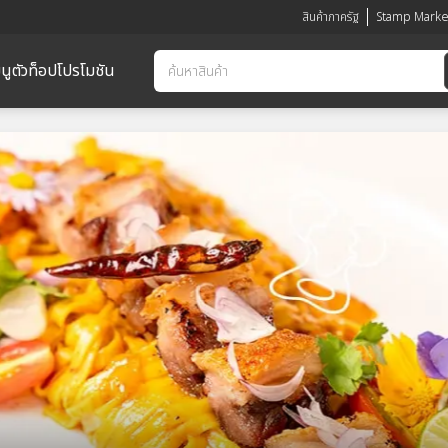
สินค้าภาครัฐ
Stamp Marke
นูตัวท็อป
โปรโมชัน