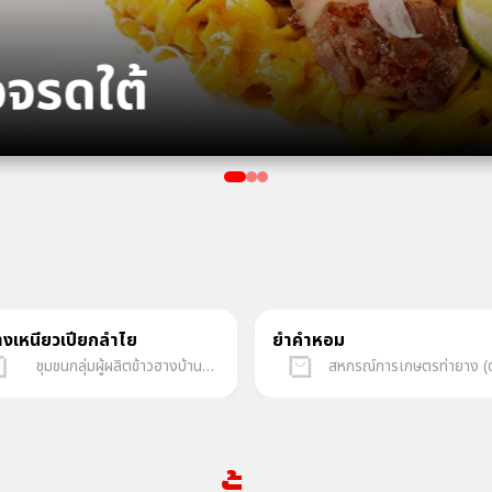
อจรดใต้
างเหนียวเปียกลำไย
ยำคำหอม
ชุมชนกลุ่มผู้ผลิตข้าวฮางบ้านกุดจิก