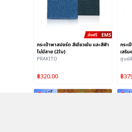
กระเป๋าพาสปอร์ต สีเขียวเข้ม และสีฟ้า
กระเป
ไม่มีสาย (2ใบ)
เสริม
PRAKITO
พิกา
ศูนย์
คนพิก
฿
320.00
฿
37