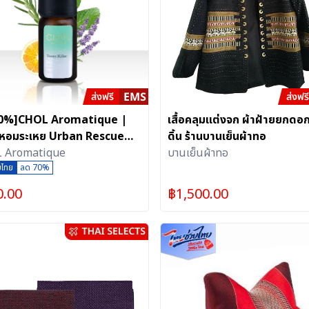
0%]CHOL Aromatique |
เสื้อคลุมแต่งจก ผ้าฝ้ายยกด
ันหอมระเหย Urban Rescue
ดิ้น ร้านบานเย็นผ้าทอ
 Stress Killer
 Aromatique
บานเย็นผ้าทอ
ยไทย
ลด 70%
0.00
฿
1,500.00