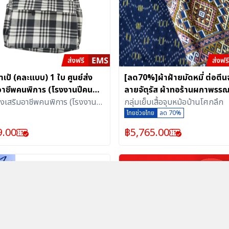
๋าเป้ (คละแบบ) 1 ใบ ศูนย์ส่ง
[ลด70%]ผ้าฝ้ายมัดหมี่ ต่อตี
อาชีพคนพิการ (โรงงานปีคน
ลายจัตุรัส ผ้าทอร้านผกาพรร
รสากล)
ส่งเสริมอาชีพคนพิการ (โรงงานปี
กลุ่มเย็บเสื้อจุบหม้อบ้านโศกลึก
ารสากล)
ไทยช่วยไทย
ลด 70%
9.00
฿
5,765.00