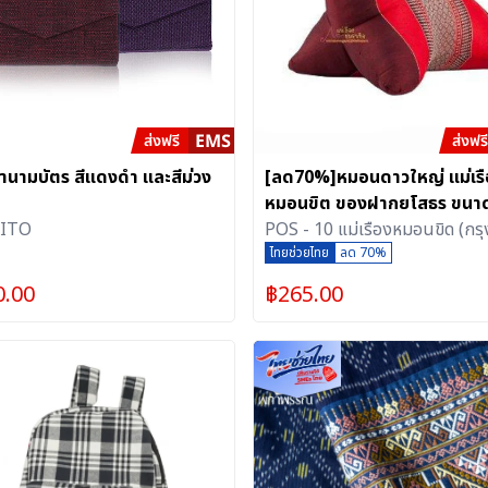
๋านามบัตร สีแดงดำ และสีม่วง
[ลด70%]หมอนดาวใหญ่ แม่เรื
หมอนขิต ของฝากยโสธร ขนา
ITO
32x42x28 cm ระบายอากาศได้
POS - 10 แม่เรืองหมอนขิด (กรุ
เย็นสบาย สัมผัสหนานุ่ม
ไทยช่วยไทย
ลด 70%
0.00
฿
265.00