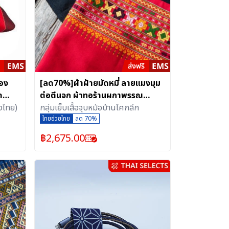
อง
[ลด70%]ผ้าฝ้ายมัดหมี่ ลายแมงมุม
ด
ต่อตีนจก ผ้าทอร้านผกาพรรณ
ดี
งไทย)
(Hand Cotton Thai Fabrics )
กลุ่มเย็บเสื้อจุบหม้อบ้านโศกลึก
ไทยช่วยไทย
ลด 70%
฿
2,675.00