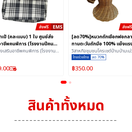
๋าเป้ (คละแบบ) 1 ใบ ศูนย์ส่ง
[ลด70%]หมวกถักเชือกฟอกล
อาชีพคนพิการ (โรงงานปีคน
ทานตะวันถักมือ 100% แข็งแรง 
รสากล)
ส่งเสริมอาชีพคนพิการ (โรงงานปี
ทรง สวมใส่สบาย (ไทยเด็ด)
วิสาหกิจชุมชนโครเชต์บ้านป่ามะม่
ารสากล)
ไทยช่วยไทย
ลด 70%
9.00
฿
350.00
สินค้าทั้งหมด