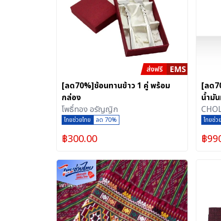
[ลด70%]ช้อนทานข้าว 1 คู่ พร้อม
[ลด7
กล่อง
น้ำม
โพธิ์ทอง อรัญญิก
กลิ่น
CHOL
ไทยช่วยไทย
ลด 70%
ไทยช่ว
฿
300.00
฿
99