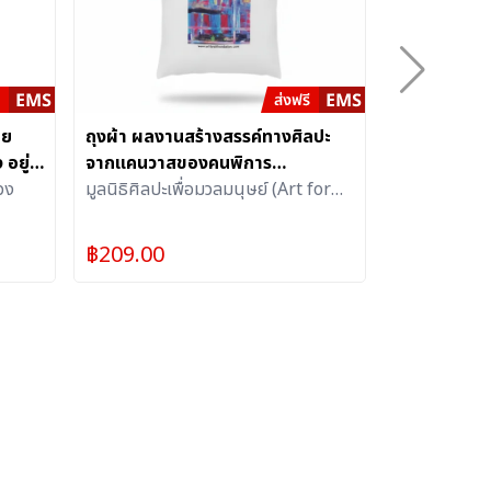
าย
ถุงผ้า ผลงานสร้างสรรค์ทางศิลปะ
[ลด70%]สบู่
อยู่
จากแคนวาสของคนพิการ
พร้อมตะกร้
วง
(68.0G.02) 1 ใบ
มูลนิธิศิลปะเพื่อมวลมนุษย์ (Art for
เด็ด) สบู่ 
กีรติ
All)
ผสมน้ำมันมะ
ไทยช่วยไทย
ลด
฿
209.00
฿
300.00