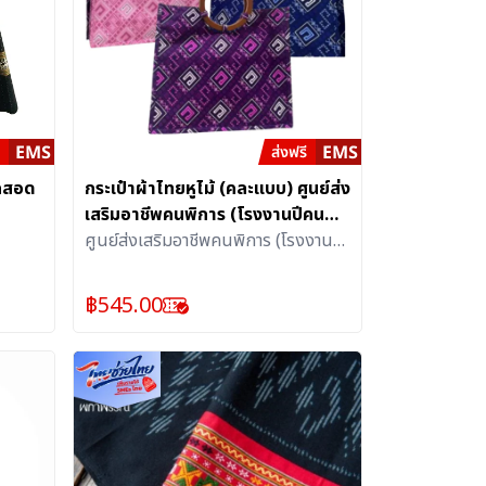
อกสอด
กระเป๋าผ้าไทยหูไม้ (คละแบบ) ศูนย์ส่ง
เสริมอาชีพคนพิการ (โรงงานปีคน
พิการสากล)
ศูนย์ส่งเสริมอาชีพคนพิการ (โรงงานปี
คนพิการสากล)
฿
545.00