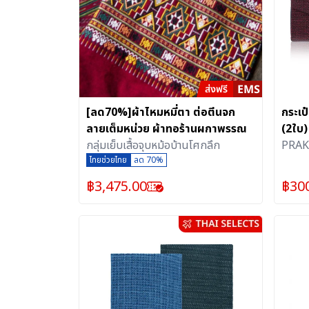
[ลด70%]ผ้าไหมหมี่ตา ต่อตีนจก
กระเป
ลายเต็มหน่วย ผ้าทอร้านผกาพรรณ
(2ใบ)
กลุ่มเย็บเสื้อจุบหม้อบ้านโศกลึก
PRAK
ไทยช่วยไทย
ลด 70%
฿
3,475.00
฿
30