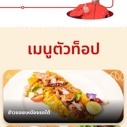
เมนูตัวท็อป
ข้าวซอยเหนือจรดใต้