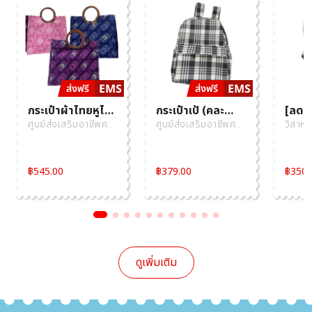
กระเป๋าผ้าไทยหูไม้
กระเป๋าเป้ (คละ
[ลด7
(คละแบบ) ศูนย์ส่ง
แบบ) 1 ใบ ศูนย์ส่ง
เชือ
ศูนย์ส่งเสริมอาชีพคน
ศูนย์ส่งเสริมอาชีพคน
วิสาหก
เสริมอาชีพคน
เสริมอาชีพคน
ทานตะ
พิการ (โรงงานปีคน
พิการ (โรงงานปีคน
บ้านป่
พิการ (โรงงานปี
พิการ (โรงงานปี
100% 
พิการสากล)
พิการสากล)
คนพิการสากล)
คนพิการสากล)
ทรง 
฿
545.00
฿
379.00
฿
350.
(ไทยเ
ดูเพิ่มเติม