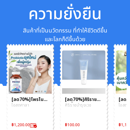
ความยั่งยืน
สินค้าที่เป็นนวัตกรรม ที่ทำให้ชีวิตดีขึ้น
และโลกก็ดีขึ้นด้วย
[ลด70%]โพรไบโอ
[ลด70%]ศิริราช
[ลด70
ติกส์ คณะ
เดลี่ ครีม ครีมบำรุง
บำรุ
โอสถศาลา
ศิริราชบำรุงเวช
โอสถศ
เภสัชศาสตร์ จุฬาฯ
ผิวให้ชุ่มชื้น เนื้อ
เภสัช
ครีมซึมซาบง่าย
เรียบเนียน ขนาด
฿
1,200.00
฿
100.00
฿
1,15
100 กรัม