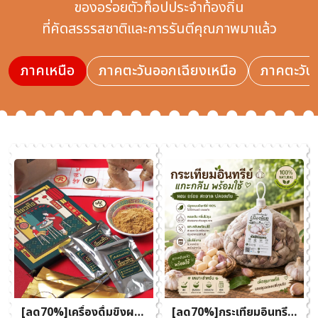
ของอร่อยตัวท็อปประจำท้องถิ่น
ที่คัดสรรรสชาติและการรันตีคุณภาพมาแล้ว
ภาคเหนือ
ภาคตะวันออกเฉียงเหนือ
ภาคตะวัน
[ลด70%]เครื่องดื่มขิงผง
[ลด70%]กระเทียมอินทรีย์