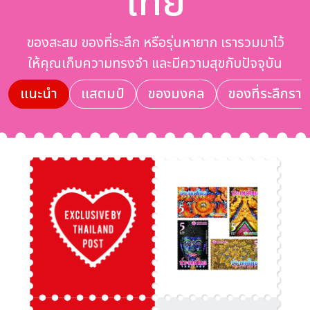
ไทย
ของสะสม ของที่ระลึก หรือรุ่นหายาก เรารวมมาไว้
ให้คุณเก็บความทรงจำ และมีความสุขกับปัจจุบัน
แนะนำ
แสตมป์
ของมงคล
ของที่ระลึกราช