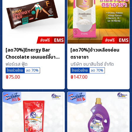
[ลด70%]Energy Bar
[ลด70%]ข้าวเหลืองอ่อน
Chocolate เอนเนอร์จี้บาร์
ตราอาชา
รสช็อกโกแลต ธัญพืชอัด
ฟอร์เรส ฟู้ด
บริษัท ชนาสินไรซ์ จำกัด
แท่ง เพิ่มพลังงาน 50 g.
ไทยช่วยไทย
ลด 70%
ไทยช่วยไทย
ลด 70%
฿
75.00
฿
147.00