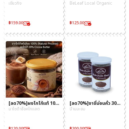
สำเร็จรูป ตรา เขียวกิง
เมืองน้อย แกะกลีบ
เขียวกิง
BeLeaf Local Organic
฿
159.00
฿
125.00
[ลด70%]ผงโกโก้แท้ 100
[ลด70%]งาขี้ม่อนคั่ว 300
% 120 กรัม Natural
กรัม 2 กระปุก
มาโซต้าช็อคโกแลต
บ้านมะยม
Process Tak Origin
MaSoTa จากเมล็ดโกโก้ที่
ปลูกในพื้นที่จังหวัดตาก
฿
120.00
฿
200.00