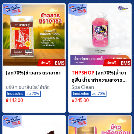
[ลด70%]ข้าวสาร ตราอาชา
THPSHOP
[ลด70%]น้ำยา
ถูพื้น น้ำยาทำความสะอาด
บริษัท ชนาสินไรซ์ จำกัด
พื้น กลิ่นหอมหรูหรา ขนาด
Spa Clean
ไทยช่วยไทย
ลด 70%
5200 มล. Modern
ไทยช่วยไทย
ลด 70%
฿
142.00
฿
245.00