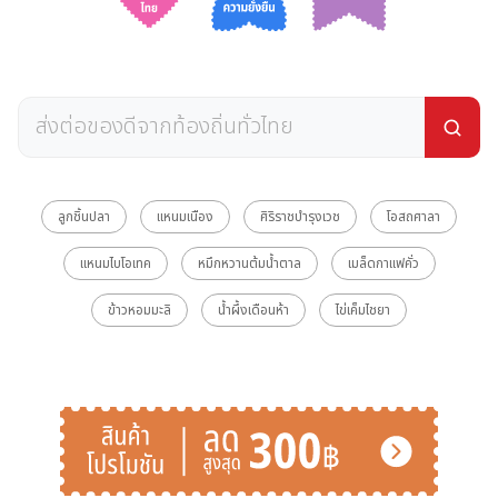
ลูกชิ้นปลา
แหนมเนือง
ศิริราชบำรุงเวช
โอสถศาลา
แหนมไบโอเทค
หมึกหวานต้มน้ำตาล
เมล็ดกาแฟคั่ว
ข้าวหอมมะลิ
น้ำผึ้งเดือนห้า
ไข่เค็มไชยา