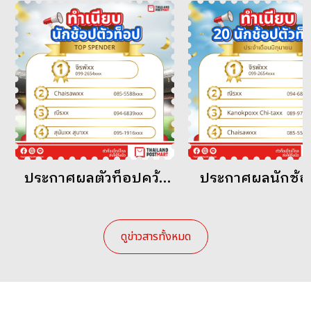
ประกาศผลตัวท็อปคว้า
ประกาศผลนักช้อ
แชมป์ Top spender
ท็อป ประจำเดื
มิถุนายน
ดูข่าวสารทั้งหมด