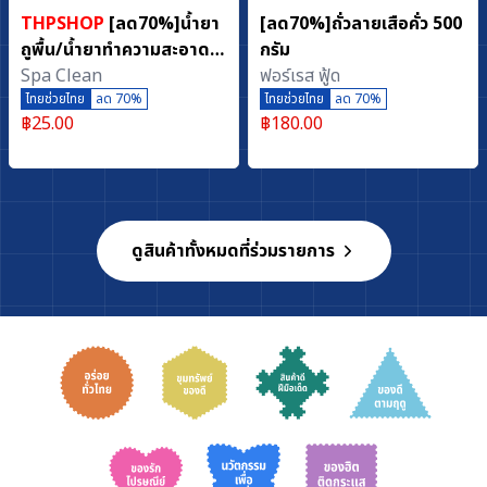
THPSHOP
[ลด70%]น้ำยา
[ลด70%]ถั่วลายเสือคั่ว 500
ถูพื้น/น้ำยาทำความสะอาด
กรัม
พื้น กลิ่นโรแมนติกโรส
Spa Clean
ฟอร์เรส ฟู้ด
(ขนาด 400 มล.)
ไทยช่วยไทย
ลด 70%
ไทยช่วยไทย
ลด 70%
฿
25.00
฿
180.00
ดูสินค้าทั้งหมดที่ร่วมรายการ