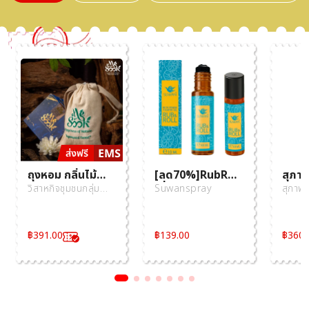
ถุงหอม กลิ่นไม้
[ลด70%]RubRoll
สุภาพ
กฤษณา
เพื่อการสูดดม ทา
งาดำ+
วิสาหกิจชุมชนกลุ่ม
Suwanspray
สุภาพ
ได้ดมได้ กลิ่นหอม
(60 
เกษตรไม้กฤษณา(สวน
สดชื่น และช่วยผ่อน
หอมมีสุข)
คลาย จาก
฿
391.00
฿
139.00
฿
360.
แบรนด์Suwan พก
พาง่าย