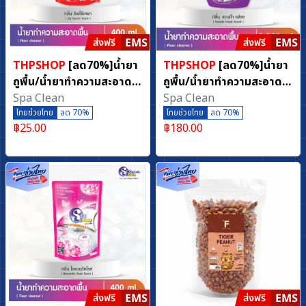
THPSHOP
[ลด70%]น้ำยา
THPSHOP
[ลด70%]น้ำยา
ถูพื้น/น้ำยาทำความสะอาด
ถูพื้น/น้ำยาทำความสะอาด
พื้น กลิ่นลิลลี่ซีเครท (ขนาด
Spa Clean
พื้น กลิ่นแวนด้าเฟรช (ขนาด
Spa Clean
400 มล.)
ไทยช่วยไทย
ลด 70%
3800 มล.)
ไทยช่วยไทย
ลด 70%
฿
25.00
฿
180.00