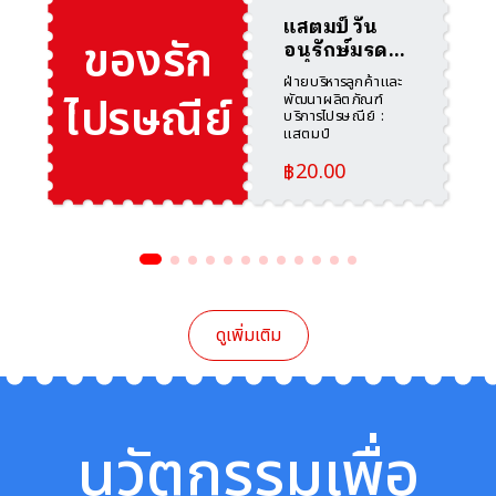
แสตมป์ วัน
ของรัก
อนุรักษ์มรดก
ไทย 2568 แบบ
ฝ่ายบริหารลูกค้าและ
ชุด (1288)
ไปรษณีย์
พัฒนาผลิตภัณฑ์
บริการไปรษณีย์ :
แสตมป์
฿
20.00
ดูเพิ่มเติม
นวัตกรรมเพื่อ