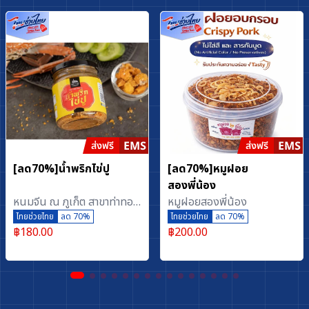
[ลด70%]น้ำพริกไข่ปู
[ลด70%]หมูฝอย
สองพี่น้อง
หนมจีน ณ ภูเก็ต สาขาท่าทอง
หมูฝอยสองพี่น้อง
ใหม่
ไทยช่วยไทย
ลด 70%
ไทยช่วยไทย
ลด 70%
฿
180.00
฿
200.00