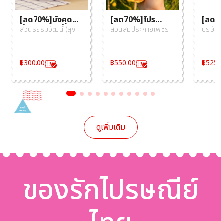
[ลด70%]มังคุดลุ่ม
[ลด70%]โปร
[ลด70
น้ำหลังสวน น้ำหนัก
พิเศษ 100 กล่อง
มังคุ
สวนธรรมวัฒน์ (ลุง
สวนส้มประกายเพชร
บริษัท 
4.5 กก. (16ถึง20
ส้มสายน้ำผึ้งคละ
กก.
โอ๋)
จำกัด
ลูก/กก.) ผลขนาด
เบอร์4 ถึง 5 บรรจุ
ผลเล็ก เกรดลาย
10 กิโลกรัม ผิวลาย
฿
300.00
฿
550.00
฿
525.
มังกรปลอดสาร
ผลไม้ขึ้นชื่อจาก
เคมี 100%
เชียงใหม่
ดูเพิ่มเติม
ของรักไปรษณีย์