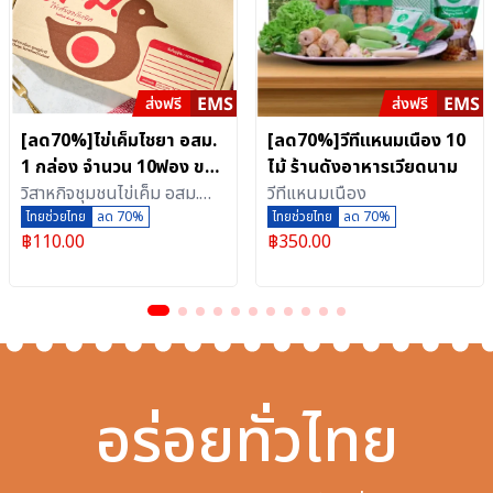
[ลด70%]ไข่เค็มไชยา อสม.
[ลด70%]วีทีแหนมเนือง 10
1 กล่อง จำนวน 10ฟอง ของ
ไม้ ร้านดังอาหารเวียดนาม
ฝากจากจังหวัดสุราษฎร์ธานี
วิสาหกิจชุมชนไข่เค็ม อสม.
วีทีแหนมเนือง
ทำได้หลากหลายเมนู ทั้ง
ไชยา
ไทยช่วยไทย
ลด 70%
ไทยช่วยไทย
ลด 70%
฿
110.00
฿
350.00
ทอดและต้ม
อร่อยทั่วไทย