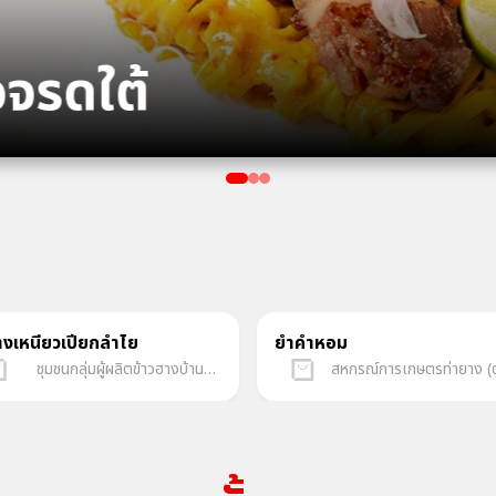
อจรดใต้
างเหนียวเปียกลำไย
ยำคำหอม
ชุมชนกลุ่มผู้ผลิตข้าวฮางบ้านกุดจิก