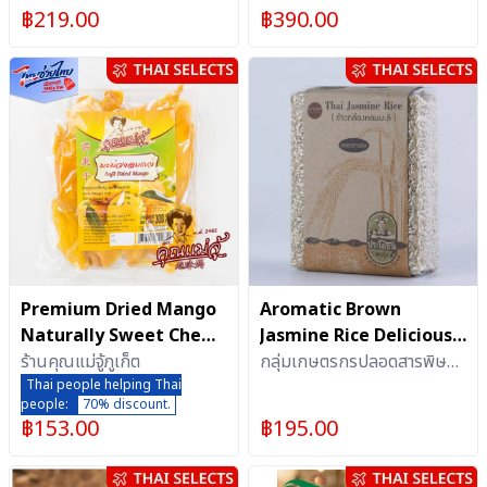
฿
219.00
฿
390.00
Premium Dried Mango
Aromatic Brown
Naturally Sweet Chewy
Jasmine Rice Delicious
ร้านคุณแม่จู้ภูเก็ต
Delicious Khun Mae Ju
and Nutritious from
กลุ่มเกษตรกรปลอดสารพิษ
Thai people helping Thai
Prayote Farm 1kg 3
ตำบลบ้านม่วง(ประโยชน์ฟาร์ม)
people:
70% discount.
bags
฿
153.00
฿
195.00