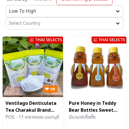
Low To High
Select Country
Ventilago Denticulata
Pure Honey in Teddy
Tea Charakul Brand
Bear Bottles Sweet
OTOP product from
POS - 11 ชารางแดง นนทบุรี
Nectar of Nature 3
มีนามาร์เก็ตติ้ง
Nonthaburi.
bottles (260g.)