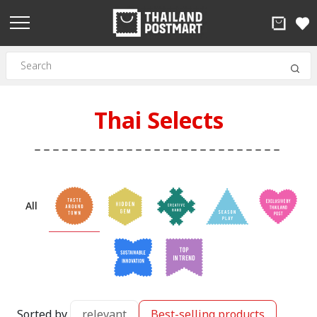
Thai Selects
All
Sorted by
relevant
Best-selling products