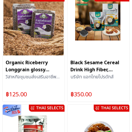
Organic Riceberry
Black Sesame Cereal
Longgrain glossy
Drink High Fiber,
texture Vacuum Pack 1
วิสาหกิจชุมชมส่งเสริมอาชีพ
Digestive Aid 2 Packs
บริษัท แอทไทยโปรดักส์
kg
ชุมชนเกาะกก
(14 Sachets Each)
฿
125.00
฿
350.00