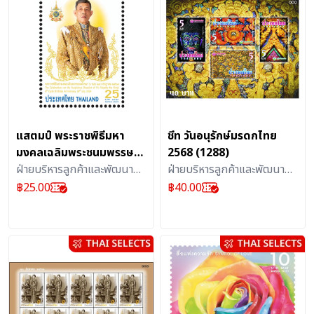
แสตมป์ พระราชพิธีมหา
ชีท วันอนุรักษ์มรดกไทย
มงคลเฉลิมพระชนมพรรษา
2568 (1288)
6 รอบ 28 กรกฎาคม 2567
ฝ่ายบริหารลูกค้าและพัฒนา
ฝ่ายบริหารลูกค้าและพัฒนา
แบบชุด (1270)
ผลิตภัณฑ์บริการไปรษณีย์ :
ผลิตภัณฑ์บริการไปรษณีย์ :
฿
25.00
฿
40.00
แสตมป์
สิ่งสะสม