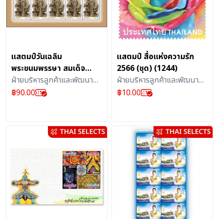
แสตมป์วันเฉลิม
แสตมป์ สื่อแห่งความรัก
พระชนมพรรษา สมเด็จ
2566 (ชุด) (1244)
พระบรมราชชนนีพันปีหลวง
ฝ่ายบริหารลูกค้าและพัฒนา
ฝ่ายบริหารลูกค้าและพัฒนา
87 พรรษา 2562
ผลิตภัณฑ์บริการไปรษณีย์ :
ผลิตภัณฑ์บริการไปรษณีย์ :
฿
90.00
฿
10.00
แผ่น(1174)
แสตมป์
แสตมป์