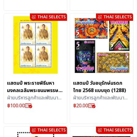
แสตมป์ พระราชพิธีมหา
แสตมป์ วันอนุรักษ์มรดก
มงคลเฉลิมพระชนมพรรษา
ไทย 2568 แบบชุด (1288)
6 รอบ 28 กรกฎาคม 2567
ฝ่ายบริหารลูกค้าและพัฒนา
ฝ่ายบริหารลูกค้าและพัฒนา
แบบแผ่น (1270)
ผลิตภัณฑ์บริการไปรษณีย์ :
ผลิตภัณฑ์บริการไปรษณีย์ :
฿
100.00
฿
20.00
แสตมป์
แสตมป์