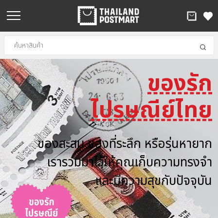
ของรัก
.
ไปรษณีย์ไทย
ของสะสม ของที่ระลึก หรือรุ่นหายาก
เรารวมมาไว้ให้คุณเก็บความทรงจำ
และมีความสุขกับปัจจุบัน