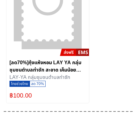
[ลด70%]กุ้งแห้งหอม LAY YA กลุ่ม
[
ชุมชนตำบลท่าซัก สะอาด เค็มน้อย
พ
หอมอร่อย
LAY-YA กลุ่มชุมชนตำบลท่าซัก
ว
ไทยช่วยไทย
ลด 70%
(
฿
100.00