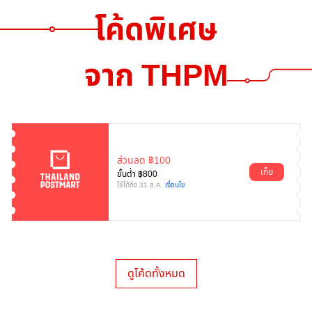
โค้ดพิเศษ
จาก THPM
ส่วนลด ฿100
เก็บ
ขั้นตํ่า ฿
800
ใช้ได้ถึง 31 ส.ค.
เงื่อนไข
ดูโค้ดทั้งหมด