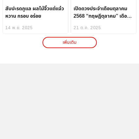
สับปะรดภูแล ผลไม้จิ๋วแต่แจ๋ว
เปิดดวงประจำเดือนตุลาคม
หวาน กรอบ อร่อย
2568 “ทฤษฎีตุลาคม” เดือน
แห่งการเปลี่ยนแปลงของโชค
14 พ.ย. 2025
21 ต.ค. 2025
ชะตา เสริมพลังใหม่ ต้อนรับ
การเปลี่ยนแปลงด้วยตัวท็อป
เพิ่มเติม
จาก ThailandPostMart