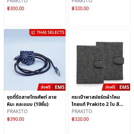
PRAKITO
PRAKITO
฿
300.00
฿
320.00
ชุดที่รัดสายโทรศัพท์ ลาย
กระเป๋าพาสปอร์ตผ้าไหม
หิมะ คละแบบ (10ชิ้น)
ไทยแท้ Prakito 2 ใบ สี
PRAKITO
น้ำตาล มีหูจับ งานแฮนด์
PRAKITO
เมดหรูหรา สำหรับนักเดิน
฿
390.00
฿
320.00
ทาง