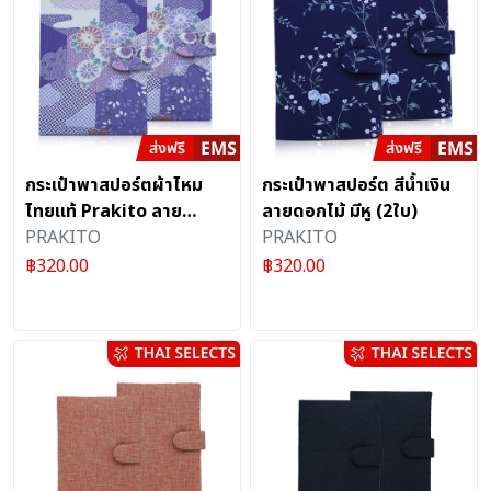
กระเป๋าพาสปอร์ตผ้าไหม
กระเป๋าพาสปอร์ต สีน้ำเงิน
ไทยแท้ Prakito ลาย
ลายดอกไม้ มีหู (2ใบ)
ดอกไม้ 2 สีฟ้างานแฮนด์
PRAKITO
PRAKITO
เมดหรูหรา สำหรับนักเดิน
฿
320.00
฿
320.00
ทาง