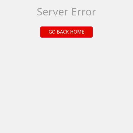
Server Error
GO BACK HOME