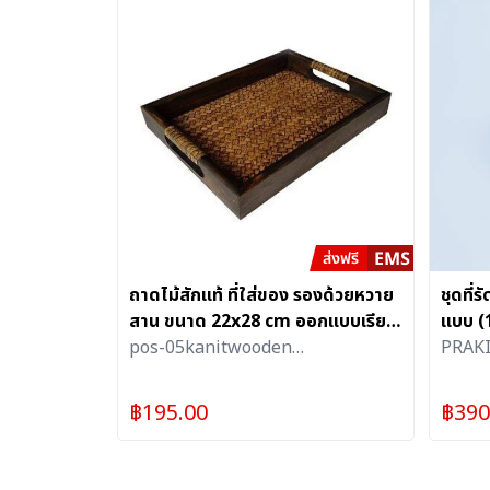
ถาดไม้สักแท้ ที่ใส่ของ รองด้วยหวาย
ชุดที่
สาน ขนาด 22x28 cm ออกแบบเรียบ
แบบ (1
หรู ใช้งานได้หลากหลาย
pos-05kanitwooden
PRAK
Ferniture(SME BANK)
฿
195.00
฿
390