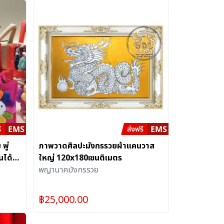
พู่
ภาพวาดศิลปะมังกรรวยผ้าแคนวาส
นได้
ใหญ่ 120x180เซนติเมตร
พญานาคมังกรรวย
฿
25,000.00