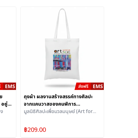
ย
ถุงผ้า ผลงานสร้างสรรค์ทางศิลปะ
อยู่
จากแคนวาสของคนพิการ
วง
(68.0G.02) 1 ใบ
มูลนิธิศิลปะเพื่อมวลมนุษย์ (Art for
All)
฿
209.00