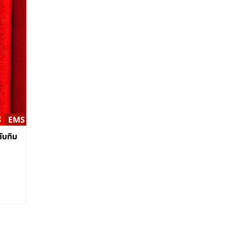
ับทิม