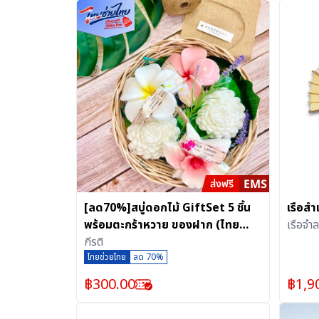
[ลด70%]สบู่ดอกไม้ GiftSet 5 ชิ้น
เรือสำ
พร้อมตะกร้าหวาย ของฝาก (ไทย
เรือจำ
เด็ด) สบู่ hand made ธรรมชาติผสม
กีรติ
น้ำมันมะพร้าว
ไทยช่วยไทย
ลด 70%
฿
300.00
฿
1,9