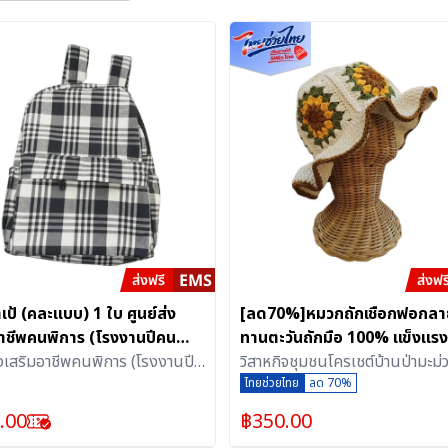
าเป้ (คละแบบ) 1 ใบ ศูนย์ส่ง
[ลด70%]หมวกถักเชือกฟอกลา
อาชีพคนพิการ (โรงงานปีคน
ทานตะวันถักมือ 100% แข็งแรง 
สากล)
่งเสริมอาชีพคนพิการ (โรงงานปี
ทรง สวมใส่สบาย (ไทยเด็ด)
วิสาหกิจชุมชนโครเชต์บ้านป่ามะม่
ารสากล)
ไทยช่วยไทย
ลด 70%
.00
฿
350.00