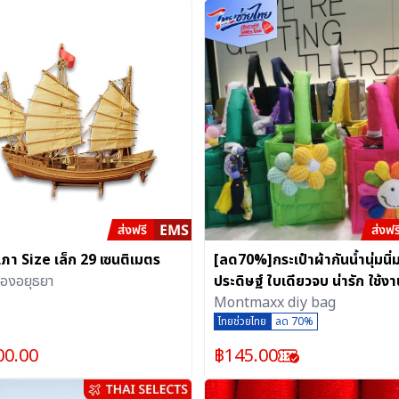
เภา Size เล็ก 29 เซนติเมตร
[ลด70%]กระเป๋าผ้ากันน้ำนุ่มนิ่ม 
ลองอยุธยา
ประดิษฐ์ ใบเดียวจบ น่ารัก ใช้งา
จริง (ไทยเด็ด)
Montmaxx diy bag
ไทยช่วยไทย
ลด 70%
00.00
฿
145.00