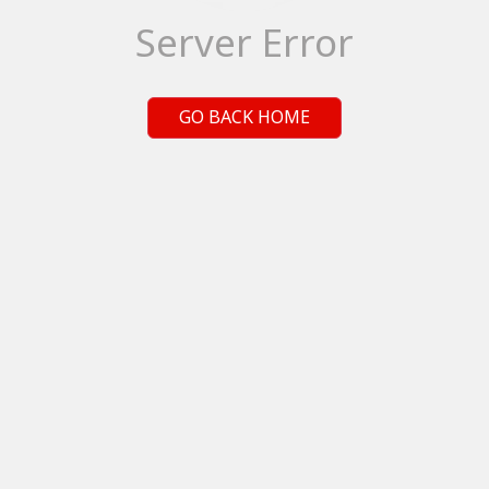
Server Error
GO BACK HOME