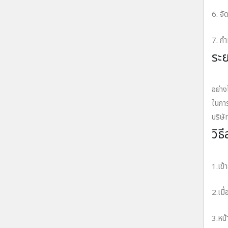
6. จั
7. กํ
ระย
บริษั
อย่าง
ในการ
บริษั
วิธ
ขั้
1.เข
2.เมื่
3.หน้