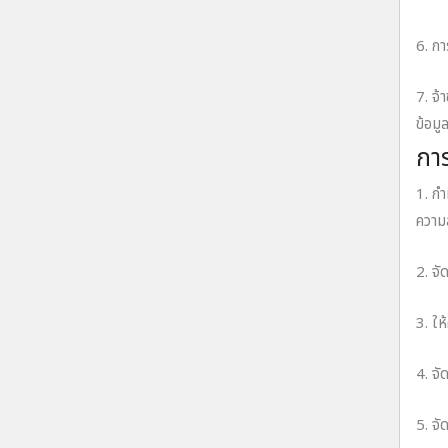
6. ก
7. จ้
ข้อมู
การ
1. กํ
ความส
2. จั
3. ให
4. จั
5. จั