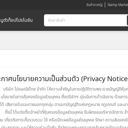
สินค้าภาครัฐ
Stamp Marke
นูตัวท็อป
โปรโมชัน
กาศนโยบายความเป็นส่วนตัว (Privacy Notice) 
ัท ไปรษณีย์ไทย จํากัด ให้ความสําคัญในการปฏิบัติตามพระราชบัญญัติคุ้มครอ
นโยบายในการคุ้มคองข้อมูลส่วนบุคคล ซึ่งบริษัทฯ มุ่งเน้นการดําเนินงาน ด้วยก
วนได้ เสียภายในและภายนอกทุกกลุ่ม ตามบทบัญญัติแห่งกฎหมาย กฎเกณฑ์ และมาต
ี้ ได้แต่งตั้งเจ้าหน้าที่คุ้มครองข้อมูลส่วนบุคคล รับผิดชอบบริหารจัดการ อ
าน เกี่ยวกับการเก็บรวบรวม ใช้ หรือเปิดเผยข้อมูลส่วนบุคคล รักษา ความลับของข้อมู
ี่ ประสานงาน และให้ความร่วมมือกับ สํานักงานคณะกรรมการคุ้มครองข้อมูลส่วน