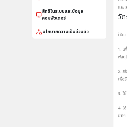
และ ส
สิทธิในระบบและข้อมูล
วัต
คอมพิวเตอร์
บริษั
นโยบายความเป็นส่วนตัว
ให้คว
1. เพ
พัสดุ
2. สร
เพื่อ
3. ใช
4. ใ
ษัทฯ