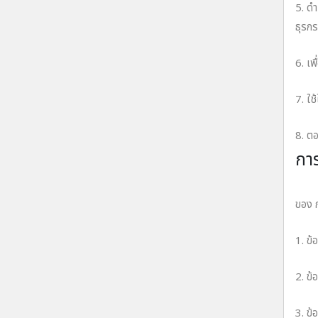
5. ดํ
ธุรกร
6. เพ
7. ใช
8. ตอ
กา
บริษั
ของ ก
1. ข้
2. ข้
3. ข้