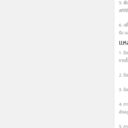
5. พื
สถิติ
6. เพ
รับ 
แหล
1. ข้
การซื
2. ข้
3. ข้
4. กา
ส่วน
5. กา