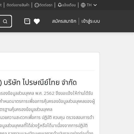
t
ติดต่อขายสินค้า
ติดต่อเรา
แจ้งเตือน
TH
สมัครสมาชิก
เข้าสู่ระบบ
บริษัท ไปรษณีย์ไทย จํากัด
งข้อมูลส่วนบุคคล พ.ศ. 2562 จึงขอแจ้งให้ท่านได้รับ
ารกําหนดมาตรการเพื่ออการคุ้มครองข้อมูลส่วนบุคคลของผู้
รฐานคุ้มครองข้อมูลส่วนบุคคล
ํานวยความสะดวกเพื่อการ ปฏิบัติ ควบคุม ตรวจสอบการดํา
ลส่วนบุคคลที่ได้ล่วงรู้หรือได้มาเนื่องจากการปฏิบัติ
บุคคล รายงานและเปิดเผยผลการดําเนินงานอย่างต่อเนื่อง