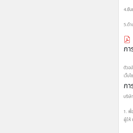
4.ยื
5.ดำเ
การ
บริษ
ตัวฉบ
เว็บไ
การ
บริษั
1. พื
ผู้ให