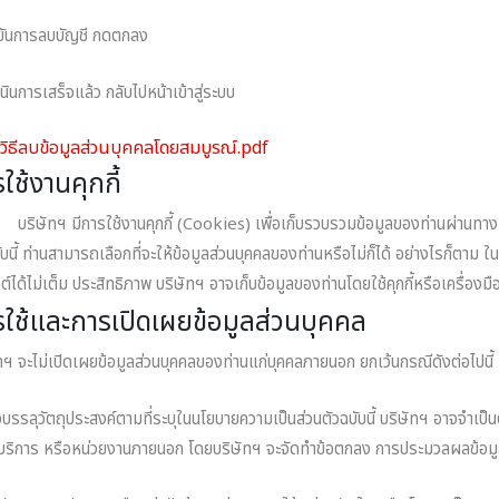
นยันการลบบัญชี กดตกลง
นินการเสร็จแล้ว กลับไปหน้าเข้าสู่ระบบ
วิธีลบข้อมูลส่วนบุคคลโดยสมบูรณ์.pdf
ใช้งานคุกกี้
ัทฯ มีการใช้งานคุกกี้ (Cookies) เพื่อเก็บรวบรวมข้อมูลของท่านผ่านทางเว
ับนี้ ท่านสามารถเลือกที่จะให้ข้อมูลส่วนบุคคลของท่านหรือไม่ก็ได้ อย่างไรก็ตาม 
ซต์ได้ไม่เต็ม ประสิทธิภาพ บริษัทฯ อาจเก็บข้อมูลของท่านโดยใช้คุกกี้หรือเครื่องมือ
ใช้และการเปิดเผยข้อมูลส่วนบุคคล
ทฯ จะไม่เปิดเผยข้อมูลส่วนบุคคลของท่านแก่บุคคลภายนอก ยกเว้นกรณีดังต่อไปนี้
่อบรรลุวัตถุประสงค์ตามที่ระบุในนโยบายความเป็นส่วนตัวฉบับนี้ บริษัทฯ อาจจําเป็นต้
้ บริการ หรือหน่วยงานภายนอก โดยบริษัทฯ จะจัดทําข้อตกลง การประมวลผลข้อม