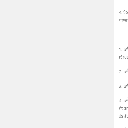
4. ข้
ภาพถ่
ทั้งน
1. เพ
เจ้าข
2. เพ
3. เพ
4. เ
ถึงสิ
ประโย