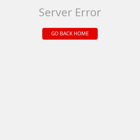
Server Error
GO BACK HOME