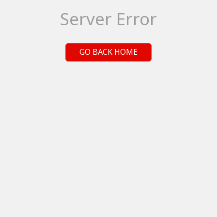
Server Error
GO BACK HOME