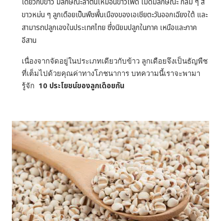
เดียวกับข้าว มีลักษณะลำต้นเหมือนข้าวโพด เม็ดมีลักษณะ
กลม ๆ สี
ขาวหม่น ๆ ลูกเดือยเป็นพืชพื้นเมืองของเอเชียตะวันออกเฉียงใต้ และ
สามารถปลูกเองในประเทศไทย ซึ่งนิยมปลูกในภาค
เหนือและภาค
อีสาน
เนื่องจากจัดอยู่ในประเภทเดียวกับข้าว ลูกเดือยจึงเป็นธัญพืช
ที่เต็มไปด้วยคุณค่าทางโภชนาการ บทความนี้เราจะพามา
รู้จัก
10
ประโยชน์ของลูกเดือยกัน