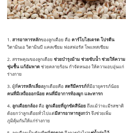
1.
สารอาหารหลัก
ของลูกเดือย คือ
คาร์โบไฮเดรต โปรตีน
วิตามินเอ วิตามินบี แคลเซียม ฟอสฟอรัส โพแทสเซียม
2. สรรพคุณของลูกเดือย
ช่วยบำรุงม้าม ช่วยขับน้ำ ช่วยให้ความ
ชุ่มชื้น
แก้อัมพาต
ช่วยคลายร้อน กำจัดหนอง ให้ความอบอุ่นแก่
ร่างกาย
3. ผู้ที่
ควรหลีกเลี่ยง
ลูกเดือยคือ
สตรีมีครรภ์
ที่มีอายุครรภ์น้อย
คนที่มีเหงื่อออกน้อย คนที่มีอาการท้องผูก และทารก
4.
ลูกเดือยกล้อง
คือ
ลูกเดือยที่ถูกขัดสีน้อย
ถึงแม้ว่าจะมีรสชาติ
ด้อยกว่าลูกเดือยทั่วไปแต่
มีสารอาหารสูงกว่า
จึงช่วยเพิ่ม
ภูมิคุ้มกันให้แก่ร่างกาย
5. ลูกเดือยเป็นธัญพืชที่
สุกยาก
จึงควรนำไป
แช่น้ำอุ่นไว้