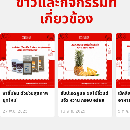
ข่าวและกิจกรรมที่
เกี่ยวข้อง
งาขี้ม่อน ตัวช่วยสุขภาพ
สับปะรดภูแล ผลไม้จิ๋วแต่
เช็คล
ยุคใหม่
แจ๋ว หวาน กรอบ อร่อย
อาหาร
พลาด
27 พ.ย. 2025
13 พ.ย. 2025
5 ต.ค