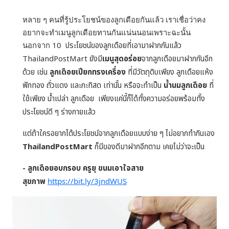
หลาย ๆ คนที่รู้ประโยชน์ของลูกเดือยกันแล้ว เราเชื่อว่าคง
อยากจะทำเมนูลูกเดือยทานกันแน่นนอนเพราะฉะนั้น
นอกจาก 10
ประโยชน์ของลูกเดือยที่เอามาฝากกันแล้ว
ThailandPostMart ยังมี
เมนูสุดอร่อย
จากลูกเดือยมาฝากกันอีก
ด้วย เช่น
ลูกเดือยเปียก
ทรงเครื่อง
ที่มีวัตถุดิบเพียง ลูกเดือยแห้ง
ฟักทอง ถั่วแดง และกะทิสด เท่านั้น หรือจะทำเป็น
น้ำนมลูกเดือย
ที่
ใช้เพียง น้ำเปล่า ลูกเดือย
เพียงแค่นี้ก็ได้ทั้งความอร่อยพร้อมทั้ง
ประโยชน์ดี ๆ ร่างกายแล้ว
แต่ถ้าใครอยากได้ประโยชน์จากลูกเดือยแบบง่าย ๆ ไม่อยากทำกินเอง
ThailandPostMart
ก็มีของดีมาฝากอีกตาม
เคยไม่ว่าจะเป็น
- ลูกเดือยอบกรอบ ครูยุ ขนมเอาใจสาย
สุขภาพ
https://bit.ly/3jndWUS