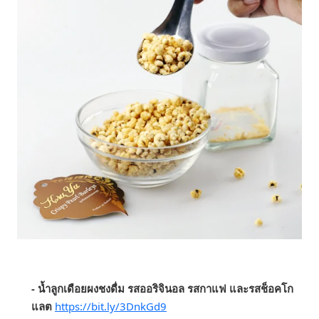
- น้ำลูกเดือยผงชงดื่ม รสออริจินอล รสกาแฟ และรสช็อคโก
แลต
https://bit.ly/3DnkGd9