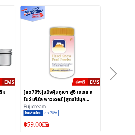
รีม
[ลด70%]แป้งฝุ่นภูเขา ฟูจิ เฮเซล ส
[ลด70%]ครีมภ
โนว์ เพิร์ล พาวเดอร์ [สูตรไข่มุก
โนว์ มอยเจอร
สีชมพู]
Fujicream
Fujicream
ไทยช่วยไทย
ลด 70%
ไทยช่วยไทย
ลด
฿
59.00
฿
359.00