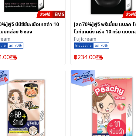
%]ฟูจิ บีบีซีซีมะเขือเทศดำ 10
[ลด70%]ฟูจิ พรีเมี่ยม แบลค 
แบบกล่อง 6 ซอง
ไวท์เทนนิ่ง ครีม 10 กรัม แบบก
cream
ซอง
Fujicream
ยไทย
ลด 70%
ไทยช่วยไทย
ลด 70%
4.00
฿
234.00