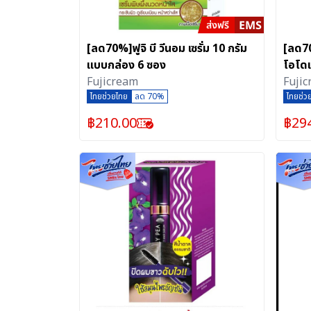
[ลด70%]ฟูจิ บี วีนอม เซรั่ม 10 กรัม
[ลด70
แบบกล่อง 6 ซอง
โอโดแ
Fujicream
6 ซอ
Fuji
ไทยช่วยไทย
ลด 70%
ไทยช่ว
฿
210.00
฿
29