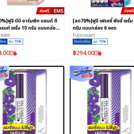
%]ฟูจิ บีบี อาร์มพิท แอนด์ ดี
[ลด70%]ฟูจิ เฟรชชี่ พีชชี่ เซรั่ม
รนท์ เซรั่ม 10 กรัม แบบกล่อง
กรัม แบบกล่อง 6 ซอง
ง
cream
Fujicream
ยไทย
ลด 70%
ไทยช่วยไทย
ลด 70%
4.00
฿
294.00