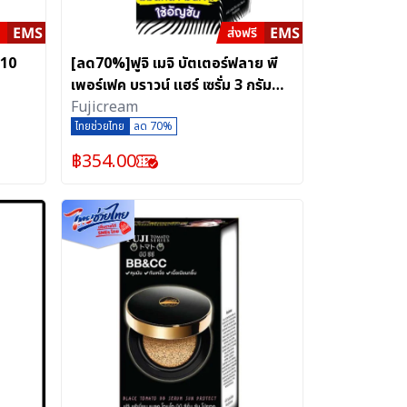
 10
[ลด70%]ฟูจิ เมจิ บัตเตอร์ฟลาย พี
เพอร์เฟค บราวน์ แฮร์ เซรั่ม 3 กรัม
แบบกล่อง 6 ซอง
Fujicream
ไทยช่วยไทย
ลด 70%
฿
354.00