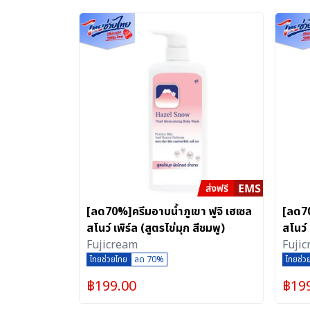
[ลด70%]ครีมอาบน้ำภูเขา ฟูจิ เฮเซล
[ลด70
สโนว์ เพิร์ล (สูตรไข่มุก สีชมพู)
สโนว์
Fujicream
Fuji
ไทยช่วยไทย
ลด 70%
ไทยช่ว
฿
199.00
฿
19