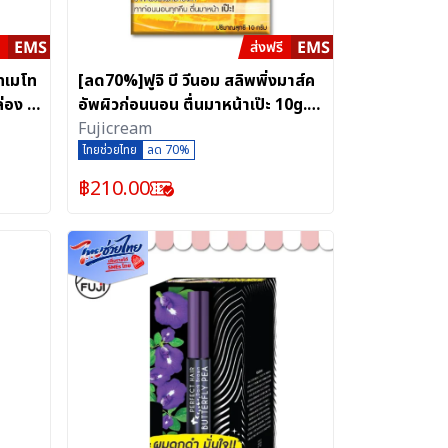
โทเมโท
[ลด70%]ฟูจิ บี วีนอม สลิพพิ่งมาส์ค
ล่อง 6
อัพผิวก่อนนอน ตื่นมาหน้าเป๊ะ 10g.
(1 กล่อง/6 ซอง)
Fujicream
ไทยช่วยไทย
ลด 70%
฿
210.00