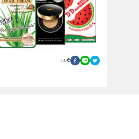
แชร์
: