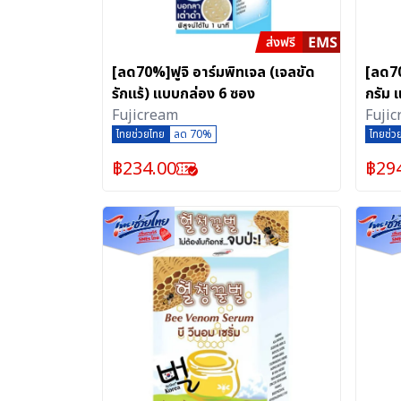
[ลด70%]ฟูจิ อาร์มพิทเจล (เจลขัด
[ลด70
รักแร้) แบบกล่อง 6 ซอง
กรัม 
Fujicream
Fuji
ไทยช่วยไทย
ลด 70%
ไทยช่ว
฿
234.00
฿
29