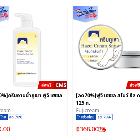
%]ครีมอาบน้ำภูเขา ฟูจิ เฮเซล
[ลด70%]ฟูจิ เฮเซล สโนว์ ฮีล ค
125 ก.
cream
Fujicream
ยไทย
ลด 70%
ไทยช่วยไทย
ลด 70%
9.00
฿
368.00