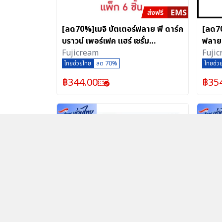
[ลด70%]เมจิ บัตเตอร์ฟลาย พี ดาร์ก
[ลด70
บราวน์ เพอร์เฟค แฮร์ เซรั่ม
ฟลาย 
ผลิตภัณฑ์ปิดสีผม สูตรกันน้ำ (3g/6
Fujicream
6 ซอ
Fuji
ซอง)
ไทยช่วยไทย
ลด 70%
ไทยช่ว
฿
344.00
฿
35