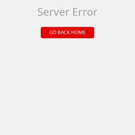
Server Error
GO BACK HOME