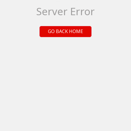
Server Error
GO BACK HOME