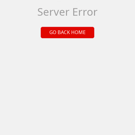
Server Error
GO BACK HOME