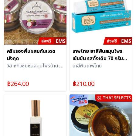
ครีมรองพื้นผสมกันแดด
เทพไทย ยาสีฟันสมุนไพร
มังคุด
เข้มข้น รสดั้งเดิม 70 กรัม
วิสาหกิจชุมชนสมุนไพรบ้านเท
(2หลอด) ดูแลสุขภาพ
ยาสีฟันเทพไทย
วินทร์
เหงือกและฟัน ช่วยให้ปาก
สะอาดสดชื่น
฿
264.00
฿
210.00