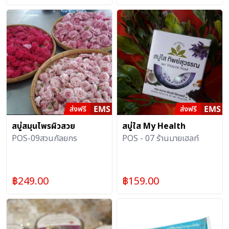
สบู่สมุนไพรผิวสวย
สบู่ใส My Health
POS-09สวนกัลยกร
POS - 07 ร้านมายเฮลท์
฿
249.00
฿
159.00