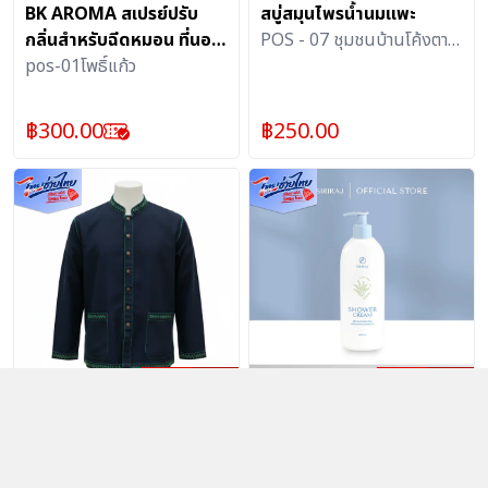
BK AROMA สเปรย์ปรับ
สบู่สมุนไพรน้ำนมแพะ
กลิ่นสำหรับฉีดหมอน ที่นอน
POS - 07 ชุมชนบ้านโค้งตา
ผ้าห่ม กลิ่นลาเวนดอร์ ช่วย
pos-01โพธิ์แก้ว
บาง
ให้ผ่อนคลายหลับสบาย
(2ขวด)
฿
300.00
฿
250.00
[ลด70%]เสื้อจุบหม้อ ปัก
THPSHOP
[ลด70%]ครีม
ลายด้นมือ (ลายดอก)
อาบน้ำศิริราช ว่านหางจระเข้
(สินค้าทอมือ ผลิตตามออเด
กลุ่มเย็บเสื้อจุบหม้อบ้านโศก
ขนาด 400 มล.
ศิริราชบำรุงเวช