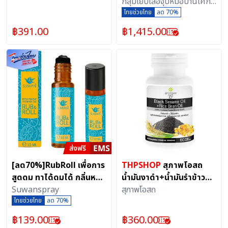
กฤษณา(สวนหอมมีสุข)
ร้านผกาพรรณ (สินค้าทอมือ
กลุ่มเย็บเสื้อจุบหม้อบ้านโศก
ผลิตตามออเดอร์ทุกผืน ใช้
ลึก
ไทยช่วยไทย
ลด 70%
เวลาจัดส่งประมาณ 7 วัน)
฿
391.00
฿
1,415.00
[ลด70%]RubRoll เพื่อการ
THPSHOP
สุภาพโอสถ
สูดดม ทาได้ดมได้ กลิ่นหอม
น้ำมันงาดำ+น้ำมันรำข้าว
สดชื่น และช่วยผ่อนคลาย
Suwanspray
(60 แคป)
สุภาพโอสถ
จากแบรนด์Suwan พกพา
ไทยช่วยไทย
ลด 70%
ง่าย
฿
139.00
฿
360.00