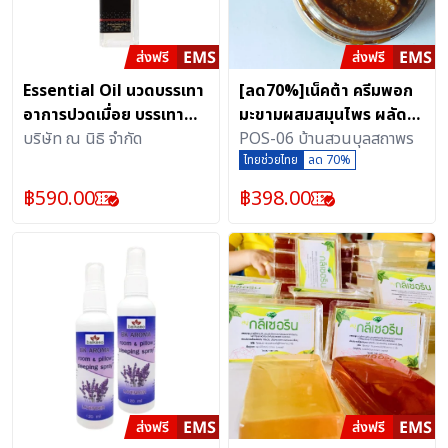
Essential Oil นวดบรรเทา
[ลด70%]เน็คต้า ครีมพอก
อาการปวดเมื่อย บรรเทา
มะขามผสมสมุนไพร ผลัด
ไมเกรนพร้อมบำรุงผิวด้วย
บริษัท ณ นิธิ จำกัด
เซลส์ผิว (1 ชุด บรรจุ 2
POS-06 บ้านสวนบุลสถาพร
กลิ่นหอมหวานอย่างมีระดับ
กระปุก)
ไทยช่วยไทย
ลด 70%
และสดชื่น
฿
590.00
฿
398.00