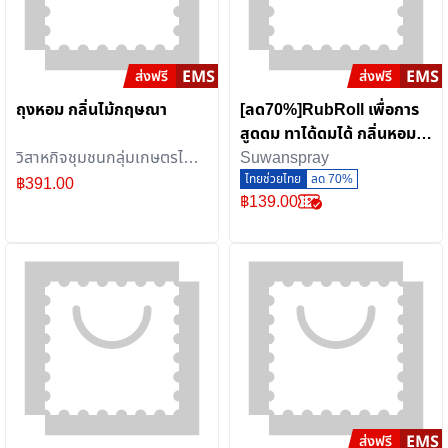
ถุงหอม กลิ่นไม้กฤษณา
[ลด70%]RubRoll เพื่อการ
สูดดม ทาได้ดมได้ กลิ่นหอม
วิสาหกิจชุมชนกลุ่มเกษตรไม้
สดชื่น และช่วยผ่อนคลาย
Suwanspray
กฤษณา(สวนหอมมีสุข)
จากแบรนด์Suwan พกพา
ไทยช่วยไทย
ลด 70%
฿
391.00
฿
139.00
ง่าย