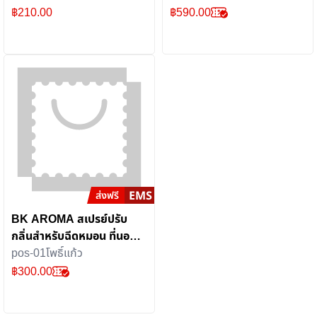
และฟัน ช่วยให้ปากสะอาด
กลิ่นหอมหวานอย่างมีระดับ
฿
210.00
฿
590.00
สดชื่น
และสดชื่น
BK AROMA สเปรย์ปรับ
กลิ่นสำหรับฉีดหมอน ที่นอน
ผ้าห่ม กลิ่นลาเวนดอร์ ช่วยให้
pos-01โพธิ์แก้ว
ผ่อนคลายหลับสบาย (2ขวด)
฿
300.00