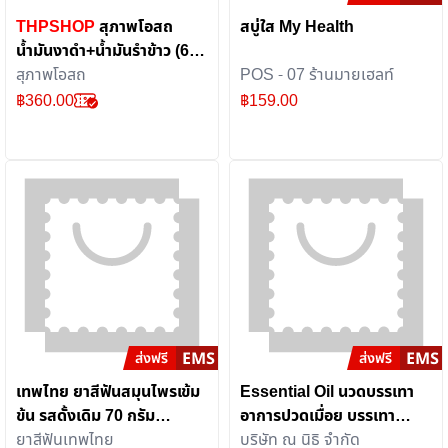
THPSHOP
สุภาพโอสถ
สบู่ใส My Health
น้ำมันงาดำ+น้ำมันรำข้าว (60
แคป)
สุภาพโอสถ
POS - 07 ร้านมายเฮลท์
฿
360.00
฿
159.00
เทพไทย ยาสีฟันสมุนไพรเข้ม
Essential Oil นวดบรรเทา
ข้น รสดั้งเดิม 70 กรัม
อาการปวดเมื่อย บรรเทา
(2หลอด) ดูแลสุขภาพเหงือก
ยาสีฟันเทพไทย
ไมเกรนพร้อมบำรุงผิวด้วย
บริษัท ณ นิธิ จำกัด