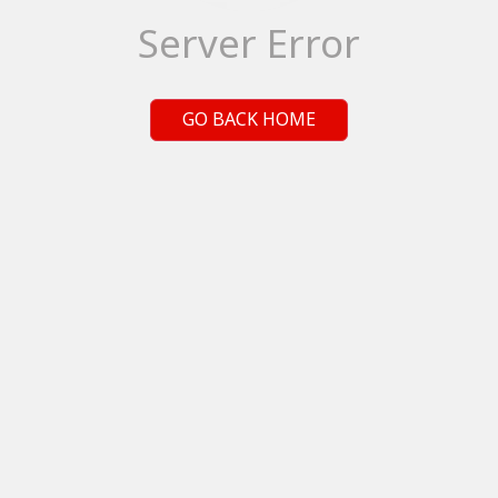
Server Error
GO BACK HOME