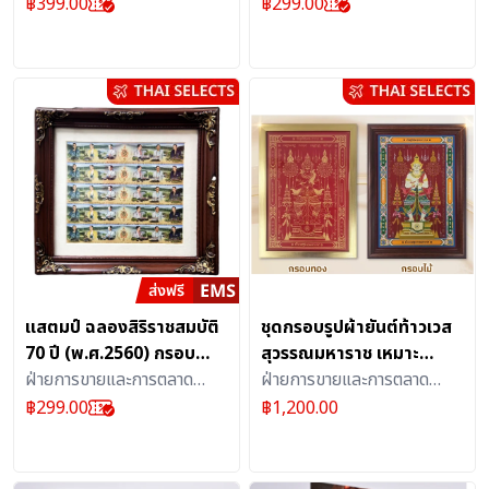
2558) พร้อมกรอบลายไม้สี
ธุรกิจเอส เคิร์ฟ บริษัท
ธุรกิจเอส เคิร์ฟ บริษัท
฿
399.00
฿
299.00
ทอง
ไปรษณีย์ไทย จำกัด
ไปรษณีย์ไทย จำกัด
แสตมป์ ฉลองสิริราชสมบัติ
ชุดกรอบรูปผ้ายันต์ท้าวเวส
70 ปี (พ.ศ.2560) กรอบ
สุวรรณมหาราช เหมาะ
หลุยส์สีโอ๊ค
ฝ่ายการขายและการตลาด
สำหรับการบูชาเพื่อเสริมสิริ
ฝ่ายการขายและการตลาด
ธุรกิจเอส เคิร์ฟ บริษัท
มงคล
ธุรกิจเอส เคิร์ฟ บริษัท
฿
299.00
฿
1,200.00
ไปรษณีย์ไทย จำกัด
ไปรษณีย์ไทย จำกัด