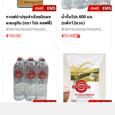
กาแฟดำปรุงสำเร็จชนิดผง
น้ำดื่มไปร 600 มล.
ผสมลูทีน (ตรา ไปร คอฟฟี่)
(แพ็ก12ขวด)
ฝ่ายการขายและการตลาด
ฝ่ายการขายและการตลาด
ธุรกิจเอส เคิร์ฟ บริษัท
ธุรกิจเอส เคิร์ฟ บริษัท
฿
160.00
฿
55.00
ไปรษณีย์ไทย จำกัด
ไปรษณีย์ไทย จำกัด
น้ำดื่มไปร 1500 มล.
ข้าวสารตราไปร 5 กก.