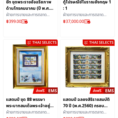
ชีท ชุดพระราชอัจฉริยภาพ
ตู้ไปรษณีย์โบราณอังกฤษ 1
ด้านโทรคมนาคม (ปี พ.ศ.
: 1
2540) พร้อมกรอบลายไม้สี
ฝ่ายการขายและการตลาด
ฝ่ายการขายและการตลาด
ทอง
ธุรกิจเอส เคิร์ฟ บริษัท
ธุรกิจเอส เคิร์ฟ บริษัท
฿
399.00
฿
37,000.00
ไปรษณีย์ไทย จำกัด
ไปรษณีย์ไทย จำกัด
แสตมป์ ชุด 88 พรรษา
แสตมป์ ฉลองสิริราชสมบัติ
พระบาทสมเด็จพระเจ้าอยู่หัว
70 ปี (พ.ศ.2560) กรอบ
ภูมิพลอดุลเดช (ปี พ.ศ.
ฝ่ายการขายและการตลาด
หลุยส์สีทอง
ฝ่ายการขายและการตลาด