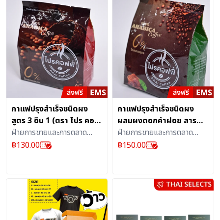
กาแฟปรุงสำเร็จชนิดผง
กาแฟปรุงสำเร็จชนิดผง
สูตร 3 อิน 1 (ตรา ไปร คอฟ
ผสมผงดอกคำฝอย สาร
ฟี่)
ฝ่ายการขายและการตลาด
สกัดใบแปะก๊วย สารสกัด
ฝ่ายการขายและการตลาด
ธุรกิจเอส เคิร์ฟ บริษัท
เห็ดหลินจือ ผงเถาวัลย์
ธุรกิจเอส เคิร์ฟ บริษัท
฿
130.00
฿
150.00
ไปรษณีย์ไทย จำกัด
เปรียง ตราไปร คอฟฟี่
ไปรษณีย์ไทย จำกัด