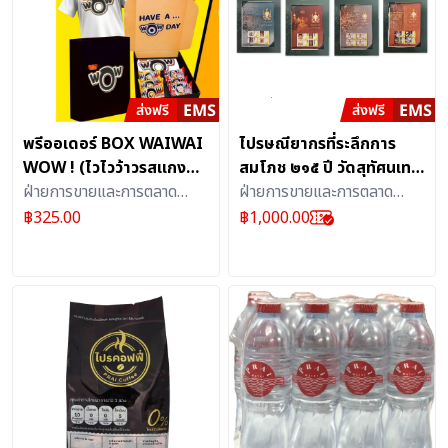
พรีออเดอร์ BOX WAIWAI
ไปรษณียากรที่ระลึกการ
WOW ! (ไวไวว้าวรสแกง
สมโภช ๒๑๕ ปี วัดสุทัศนเทพ
กะหรี่ชีส และ ไวไวว้าวรสสไป
ฝ่ายการขายและการตลาด
วราราม
ฝ่ายการขายและการตลาด
ซี่ซีฟู้ด+เสื้อว้าว รุ่นพิเศษ)
ธุรกิจเอส เคิร์ฟ บริษัท
ธุรกิจเอส เคิร์ฟ บริษัท
฿
325.00
฿
1,000.00
ไปรษณีย์ไทย จำกัด
ไปรษณีย์ไทย จำกัด