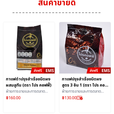
สินค้าขายดี
กาแฟดำปรุงสำเร็จชนิดผง
กาแฟปรุงสำเร็จชนิดผง
ผสมลูทีน (ตรา ไปร คอฟฟี่)
สูตร 3 อิน 1 (ตรา ไปร คอฟ
ฝ่ายการขายและการตลาด
ฟี่)
ฝ่ายการขายและการตลาด
ธุรกิจเอส เคิร์ฟ บริษัท
ธุรกิจเอส เคิร์ฟ บริษัท
฿
160.00
฿
130.00
ไปรษณีย์ไทย จำกัด
ไปรษณีย์ไทย จำกัด