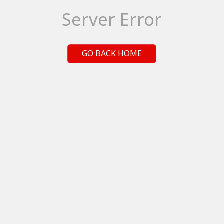
Server Error
GO BACK HOME