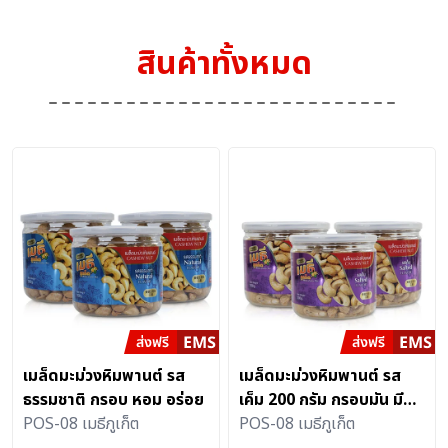
สินค้าทั้งหมด
เมล็ดมะม่วงหิมพานต์ รส
เมล็ดมะม่วงหิมพานต์ รส
ธรรมชาติ กรอบ หอม อร่อย
เค็ม 200 กรัม กรอบมัน มี
POS-08 เมธีภูเก็ต
รสชาติ
POS-08 เมธีภูเก็ต