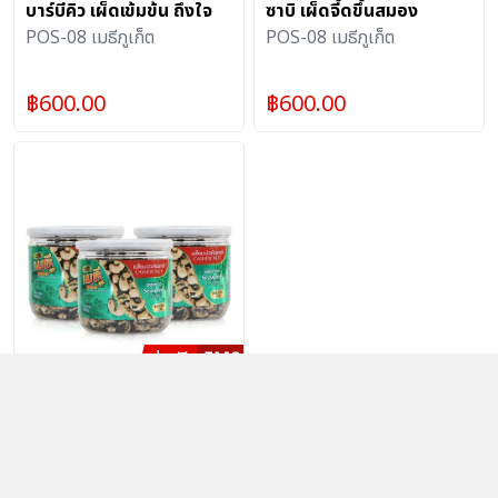
บาร์บีคิว เผ็ดเข้มข้น ถึงใจ
ซาบิ เผ็ดจี้ดขึ้นสมอง
POS-08 เมธีภูเก็ต
POS-08 เมธีภูเก็ต
฿
600.00
฿
600.00
เมล็ดมะม่วงหิมพานต์ รส
สาหร่าย กรอบอร่อย สไตล์
ญี่ปุ่น
POS-08 เมธีภูเก็ต