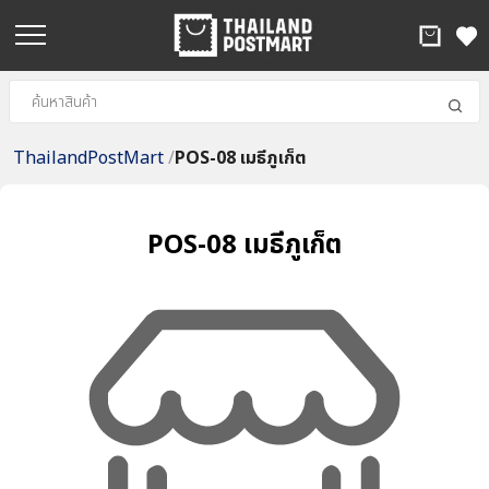
ThailandPostMart
/
POS-08 เมธีภูเก็ต
POS-08 เมธีภูเก็ต