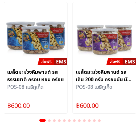
เมล็ดมะม่วงหิมพานต์ รส
เมล็ดมะม่วงหิมพานต์ รส
ธรรมชาติ กรอบ หอม อร่อย
เค็ม 200 กรัม กรอบมัน มี
POS-08 เมธีภูเก็ต
รสชาติ
POS-08 เมธีภูเก็ต
฿
600.00
฿
600.00