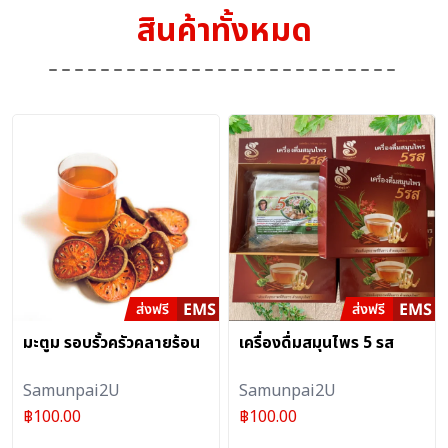
สินค้าทั้งหมด
มะตูม รอบรั้วครัวคลายร้อน
เครื่องดื่มสมุนไพร 5 รส
Samunpai2U
Samunpai2U
฿
100.00
฿
100.00