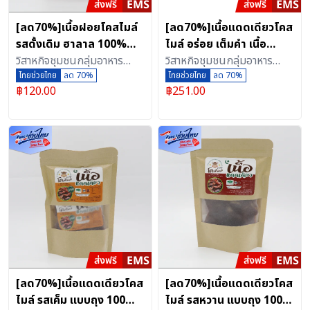
[ลด70%]เนื้อฝอยโคสไมล์
[ลด70%]เนื้อแดดเดียวโคส
รสดั้งเดิม ฮาลาล 100%
ไมล์ อร่อย เต็มคำ เนื้อ
คุณภาพพรีเมียมจาก
วิสาหกิจชุมชนกลุ่มอาหาร
ปลอดสาร ที่เลี้ยงโดย
วิสาหกิจชุมชนกลุ่มอาหาร
เพชรบุรี 130 กรัม
แปรรูปอาหารฮาลาลเนื้อสัตว์
ไทยช่วยไทย
ลด 70%
เกษตรกร แบบกล่อง (บรรจุ
แปรรูปอาหารฮาลาลเนื้อสัตว์
ไทยช่วยไทย
ลด 70%
฿
120.00
฿
251.00
เพชรบุรี (ตลาดกลางเพชรบุรี
2 ห่อ) เลือกรสได้
เพชรบุรี (ตลาดกลางเพชรบุรี
ออนไลน์)
ออนไลน์)
[ลด70%]เนื้อแดดเดียวโคส
[ลด70%]เนื้อแดดเดียวโคส
ไมล์ รสเค็ม แบบถุง 100
ไมล์ รสหวาน แบบถุง 100