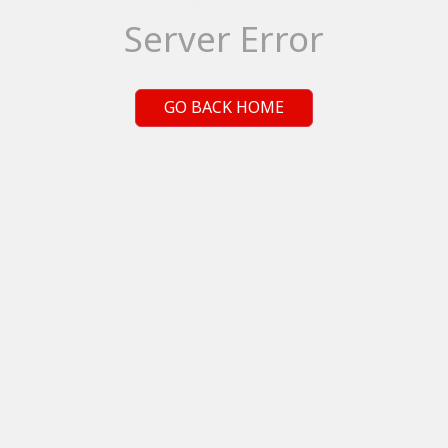
Server Error
GO BACK HOME