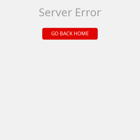
Server Error
GO BACK HOME