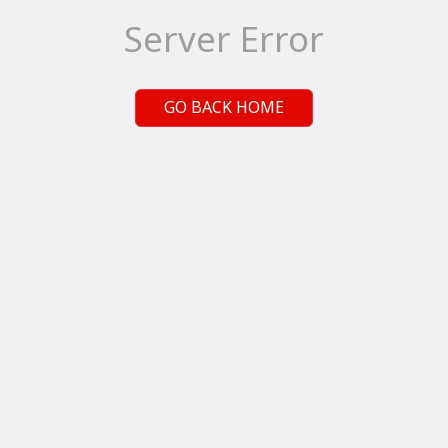
Server Error
GO BACK HOME