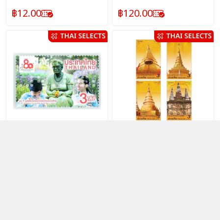
แสตมป์
แสตมป์
฿
12.00
฿
120.00
แสตมป์ 80 ปี มูลนิธิช่วยคน
แสตมป์ วันสำคัญทางพุทธ
ตาบอดแห่งประเทศไทย
ศาสนา (วันวิสาขบูชา) 2562
(ชุด) (1167)
ฝ่ายบริหารลูกค้าและพัฒนา
(ชุด) (1166)
ฝ่ายบริหารลูกค้าและพัฒนา
ผลิตภัณฑ์บริการไปรษณีย์ :
ผลิตภัณฑ์บริการไปรษณีย์ :
แสตมป์
แสตมป์
฿
3.00
฿
12.00