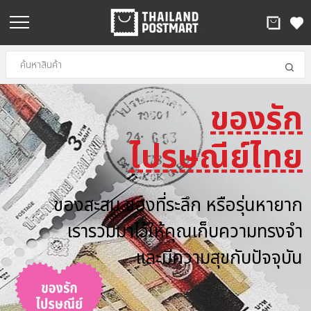
ของรัก
.
ไปรษณีย์ไทย
ของสะสม ของที่ระลึก หรือรุ่นหายาก
เรารวมมาไว้ให้คุณเก็บความทรงจำ
และมีความสุขกับปัจจุบัน