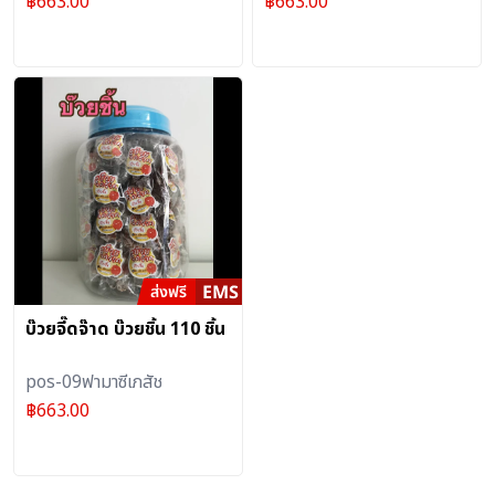
฿
663.00
฿
663.00
บ๊วยจี๊ดจ๊าด บ๊วยชิ้น 110 ชิ้น
pos-09ฟามาซีเภสัช
฿
663.00