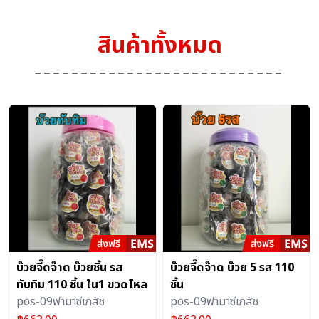
สินค้าทั้งหมด
บ๊วยจี๊ดจ๊าด บ๊วยชิ้น รส
บ๊วยจี๊ดจ๊าด บ๊วย 5 รส 110
ทับทิม 110 ชิ้น ใน1 ขวดโหล
ชิ้น
pos-09ฟามาซีเภสัช
pos-09ฟามาซีเภสัช