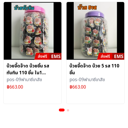
บ๊วยจี๊ดจ๊าด บ๊วยชิ้น รส
บ๊วยจี๊ดจ๊าด บ๊วย 5 รส 110
ทับทิม 110 ชิ้น ใน1
ชิ้น
ขวดโหล
pos-09ฟามาซีเภสัช
pos-09ฟามาซีเภสัช
฿
663.00
฿
663.00