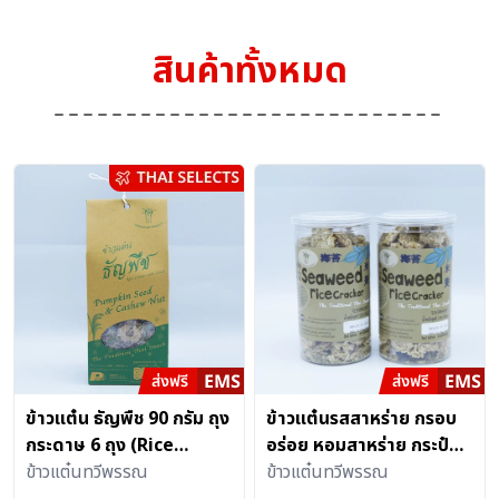
สินค้าทั้งหมด
ข้าวแต๋น ธัญพืช 90 กรัม ถุง
ข้าวแต๋นรสสาหร่าย กรอบ
กระดาษ 6 ถุง (Rice
อร่อย หอมสาหร่าย กระป๋อง
Cracker with Cereal 6
ข้าวแต๋นทวีพรรณ
พร้อมฝาดึง
ข้าวแต๋นทวีพรรณ
packs)