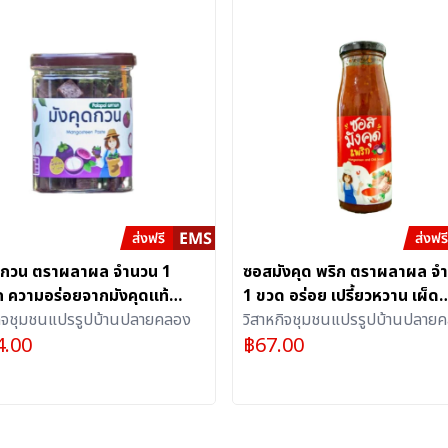
ุดกวน ตราผลาผล จำนวน 1
ซอสมังคุด พริก ตราผลาผล จ
ก ความอร่อยจากมังคุดแท้
1 ขวด อร่อย เปรี้ยวหวาน เผ็ด
เคี้ยวเพลิน อุดมไปด้วย
กิจชุมชนแปรรูปบ้านปลายคลอง
กลมกล่อมจากธรรมชาติ
วิสาหกิจชุมชนแปรรูปบ้านปลาย
4.00
฿
67.00
ยชน์มากมาย