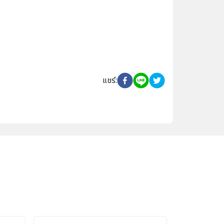
แชร์
: