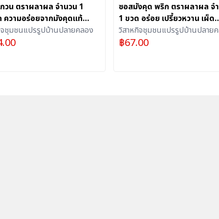
ุดกวน ตราผลาผล จำนวน 1
ซอสมังคุด พริก ตราผลาผล จ
ก ความอร่อยจากมังคุดแท้
1 ขวด อร่อย เปรี้ยวหวาน เผ็ด
เคี้ยวเพลิน อุดมไปด้วย
กิจชุมชนแปรรูปบ้านปลายคลอง
กลมกล่อมจากธรรมชาติ
วิสาหกิจชุมชนแปรรูปบ้านปลาย
4.00
฿
67.00
ยชน์มากมาย