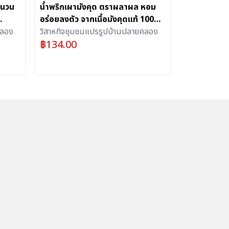
ำนวน
น้ำพริกเผามังคุด ตราผลาผล หอม
อร่อยลงตัว จากเนื้อมังคุดแท้ 100%
คลอง
จำนวน 1 ขวด
วิสาหกิจชุมชนแปรรูปบ้านปลายคลอง
฿
134.00