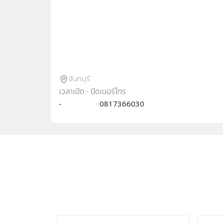
จันทบุรี
เวลาเปิด - ปิด
เบอร์โทร
-
0817366030