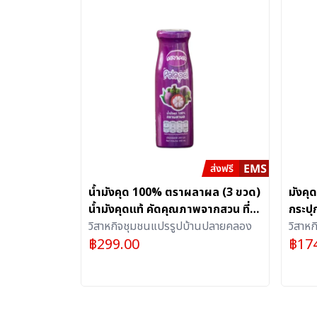
น้ำมังคุด 100% ตราผลาผล (3 ขวด)
มังค
น้ำมังคุดแท้ คัดคุณภาพจากสวน ที่
กระปุ
อัดแน่นด้วยประโยชน์เต็มขวด
วิสาหกิจชุมชนแปรรูปบ้านปลายคลอง
100% 
วิสาห
฿
299.00
฿
17
ประโ