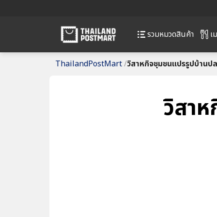
เม
รวมหมวดสินค้า
ThailandPostMart
/
วิสาหกิจชุมชนแปรรูปบ้าน
วิสาห