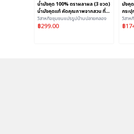
น้ำมังคุด 100% ตราผลาผล (3 ขวด)
มังค
น้ำมังคุดแท้ คัดคุณภาพจากสวน ที่
กระปุ
อัดแน่นด้วยประโยชน์เต็มขวด
วิสาหกิจชุมชนแปรรูปบ้านปลายคลอง
100% 
วิสาห
฿
299.00
฿
17
ประโ