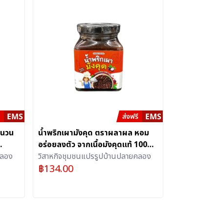
ำนวน
น้ำพริกเผามังคุด ตราผลาผล หอม
อร่อยลงตัว จากเนื้อมังคุดแท้ 100%
คลอง
จำนวน 1 ขวด
วิสาหกิจชุมชนแปรรูปบ้านปลายคลอง
฿
134.00