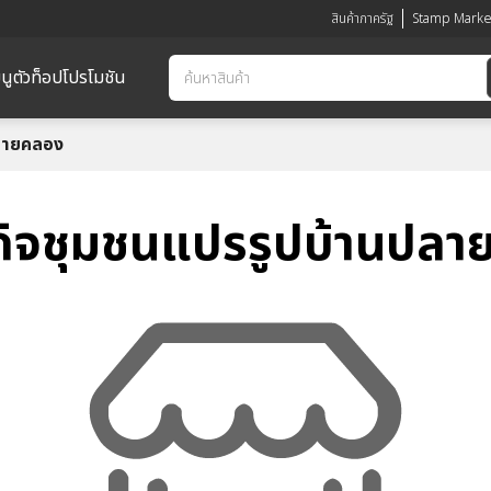
สินค้าภาครัฐ
Stamp Marke
นูตัวท็อป
โปรโมชัน
ปลายคลอง
กิจชุมชนแปรรูปบ้านปล