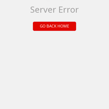
Server Error
GO BACK HOME