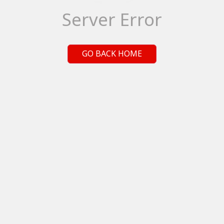
Server Error
GO BACK HOME