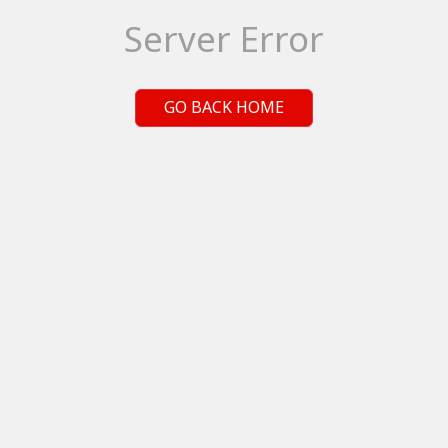
Server Error
GO BACK HOME