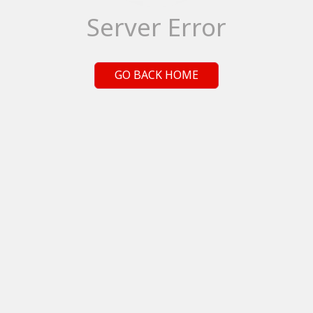
Server Error
GO BACK HOME