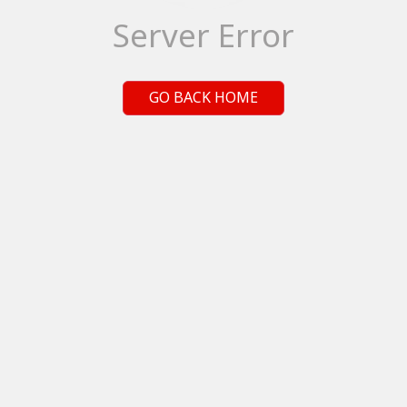
Server Error
GO BACK HOME