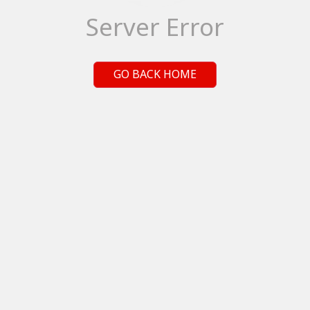
Server Error
GO BACK HOME