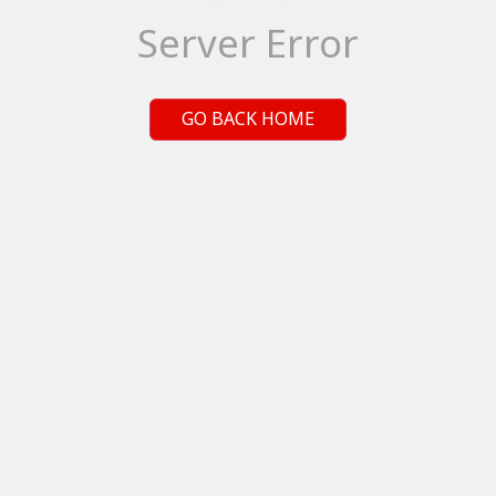
Server Error
GO BACK HOME