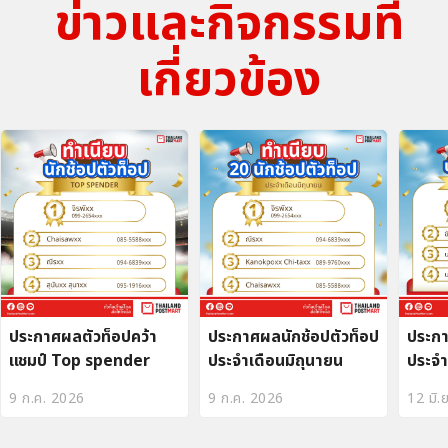
ข่าวและกิจกรรมที่
เกี่ยวข้อง
ประกาศผลตัวท็อปคว้า
ประกาศผลนักช้อปตัวท็อป
ประกา
แชมป์ Top spender
ประจำเดือนมิถุนายน
ประจ
9 ก.ค. 2026
9 ก.ค. 2026
12 มิ.