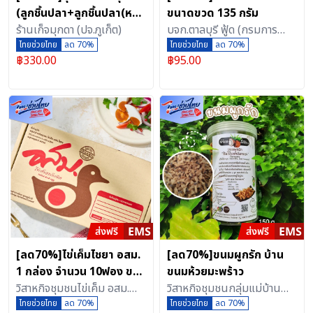
(ลูกชิ้นปลา+ลูกชิ้นปลา(หมึก
ขนาดขวด 135 กรัม
ดำ)+ฮือก๊วย) 1000 กรัม
ร้านเก็จมุกดา (ปจ.ภูเก็ต)
บจก.ตาลบุรี ฟู้ด (กรมการ
ไทยช่วยไทย
ลด 70%
แพทย์แผนไทยฯ)
ไทยช่วยไทย
ลด 70%
฿
330.00
฿
95.00
[ลด70%]ไข่เค็มไชยา อสม.
[ลด70%]ขนมผูกรัก บ้าน
1 กล่อง จำนวน 10ฟอง ของ
ขนมห้วยมะพร้าว
ฝากจากจังหวัดสุราษฎร์ธานี
วิสาหกิจชุมชนไข่เค็ม อสม.
วิสาหกิจชุมชนกลุ่มแม่บ้าน
ทำได้หลากหลายเมนู ทั้ง
ไชยา
ไทยช่วยไทย
ลด 70%
เกษตรกรบ้านขนมห้วย
ไทยช่วยไทย
ลด 70%