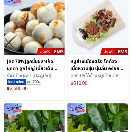
[ลด70%]ลูกชิ้นปลาเก็จ
หมูย่างเมืองตรัง โกด้วง
มุกดา ลูกใหญ่ เคี้ยวเต็มคำ
เนื้อหวานชุ่ม นุ่มลิ้น อร่อย
10 กิโลกรัม ส่งฟรีไม่มีขั้นต่ำ
ร้านเก็จมุกดา (ปจ.ภูเก็ต)
หอมกลิ่นเครื่องเทศ ขนาด
pos-09โก้ด้วงหมูย่างเมือง
ไทยช่วยไทย
ลด 70%
500 กรัม
ตรัง
฿
510.00
฿
2,600.00