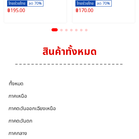
สกต.สุรินทร์ (5 กิโลกรัม)
ตลาดลูกค้า ธ.ก.ส.สุรินทร์
ไทยช่วยไทย
ลด 70%
Bank)
ไทยช่วยไทย
ลด 70%
฿
195.00
฿
170.00
จำกัด
สินค้าทั้งหมด
ทั้งหมด
ภาคเหนือ
ภาคตะวันออกเฉียงเหนือ
ภาคตะวันตก
ภาคกลาง