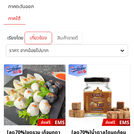
ภาคตะวันออก
ภาคใต้
เรียงโดย
เกี่ยวข้อง
สินค้าขายดี
ราคา: จากน้อยไปมาก
[ลด70%]ชุดรวม เก็จมุกดา
[ลด70%]น้ำตาลโตนดก้อน