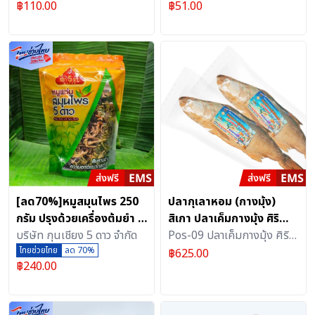
฿
110.00
฿
51.00
ทอดและต้ม
มะพร้าว
[ลด70%]หมูสมุนไพร 250
ปลากุเลาหอม (กางมุ้ง)
กรัม ปรุงด้วยเครื่องต้มยำ 1
สิเกา ปลาเค็มกางมุ้ง ศิริ
ชิ้น
บริษัท กุนเชียง 5 ดาว จำกัด
วรรณ ขนาด 400 กรัม
Pos-09 ปลาเค็มกางมุ้ง ศิริ
ไทยช่วยไทย
ลด 70%
วรรณ
฿
625.00
฿
240.00