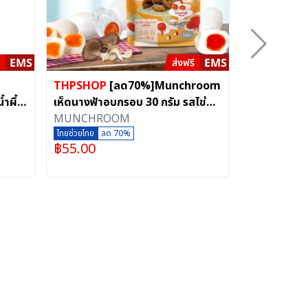
THPSHOP
[ลด70%]Munchroom
[ลด70%]กล
ำผึ้ง
เห็ดนางฟ้าอบกรอบ 30 กรัม รสไข่
เพลิน หอมหว
เค็ม ไม่มีผงชูรส ไม่ทอดไม่แป้ง กรอบ
MUNCHROOM
กรัม
บริษัท เอ็นแอน
ฟู ไฟเบอร์สูง
ไทยช่วยไทย
ลด 70%
ไทยช่วยไทย
ลด
฿
55.00
฿
27.00