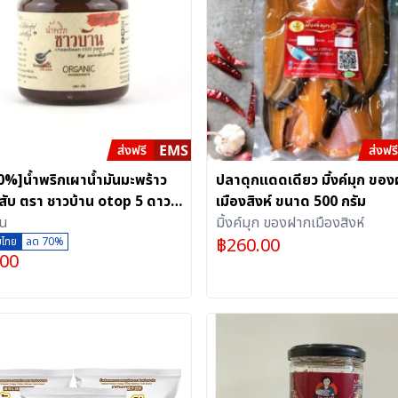
%]น้ำพริกเผาน้ำมันมะพร้าว
ปลาดุกแดดเดียว มิ้งค์มุก ขอ
สับ ตรา ชาวบ้าน otop 5 ดาว
เมืองสิงห์ ขนาด 500 กรัม
้อย ไม่ใส่ผงชูรสและวัตถุกัน
าน
มิ้งค์มุก ของฝากเมืองสิงห์
฿
260.00
(180g)
ยไทย
ลด 70%
.00