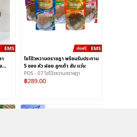
ลา
ไชโป้วหวานตราชฎา พร้อมรับประทาน
ง
5 ซอง หัว ฝอย ลูกเต๋า สับ แว่น
 2
POS - 07 ไชโป้วหวานตราชฎา
฿
289.00