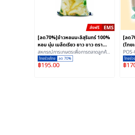
[ลด70%]ข้าวหอมมะลิสุรินทร์ 100%
[ลด70
หอม นุ่ม เมล็ดเรียว ยาว ขาว ตรา
(ไทยเ
สกต.สุรินทร์ (5 กิโลกรัม)
สหกรณ์การเกษตรเพื่อการตลาดลูกค้า
POS-0
ธ.ก.ส.สุรินทร์ จำกัด
ไทยช่วยไทย
ลด 70%
ไทยช่ว
฿
195.00
฿
17