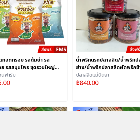
รีดทอดกรอบ รสต้มยำ รส
น้ำพริกนรกปลาสลิด/น้ำพริกป
าย รสสมุนไพร ชุดรวมใหญ่
ย่าง/น้ำพริกปลาสลิดผัดพริกขิ
 กรอบ เนื้อแน่น ลงตัวด้วยกลิ่น
อนฟาร์ม
บรรจุ 70 กรัม (คละรส อย่างละ
ปลาสลิดแม่นิตยา
5.00
฿
840.00
เศษ (ไทยเด็ด)
กระปุก)