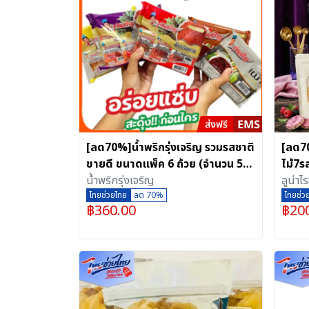
[ลด70%]น้ำพริกรุ่งเจริญ รวมรสชาติ
[ลด7
ขายดี ขนาดแพ็ค 6 ถ้วย (จำนวน 5
ไม้7ร
แพ็ค 5 รสชาติ)
น้ำพริกรุ่งเจริญ
แตงโม
ลูน่าไ
ไทยช่วยไทย
ลด 70%
สินค้า
(ขอบค
ไทยช่ว
฿
360.00
฿
20
นะคะ 
ร้านด้