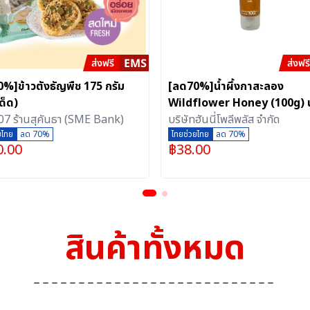
%]ข้าวตังธัญพืช 175 กรัม
[ลด70%]น้ำผึ้งกาสะลอง
ด็ด)
Wildflower Honey (100g) น้
7 ร้านสุคันธา (SME Bank)
ดอกไม้ป่า (100 กรัม)
บริษัทฮันนี่โพลีพลัส จำกัด
ยไทย
ลด 70%
ไทยช่วยไทย
ลด 70%
0.00
฿
38.00
สินค้าทั้งหมด