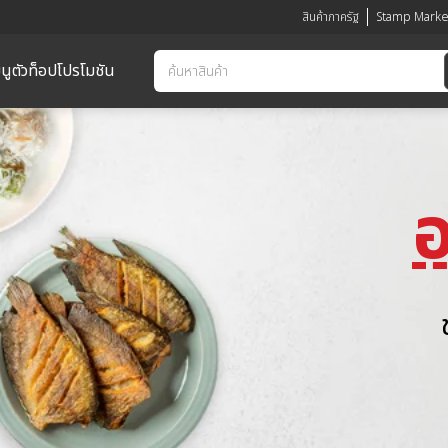
สินค้าภาครัฐ
Stamp Marke
นูตัวท็อป
โปรโมชัน
อ