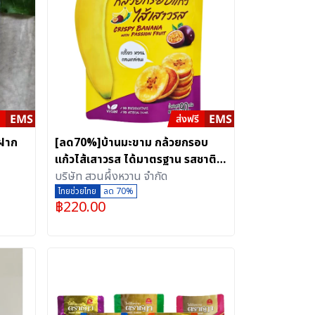
งฝาก
[ลด70%]บ้านมะขาม กล้วยกรอบ
แก้วไส้เสาวรส ได้มาตรฐาน รสชาติ
อร่อย 90 กรัม x 4 ซอง (ไทยเด็ด)
บริษัท สวนผึ้งหวาน จำกัด
ไทยช่วยไทย
ลด 70%
฿
220.00