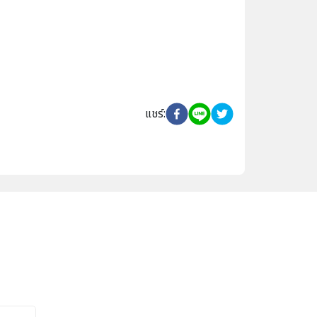
แชร์
: