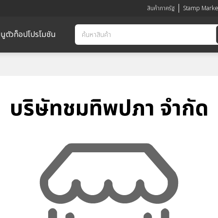
สินค้าภาครัฐ
Stamp Marke
นูตัวท็อป
โปรโมชัน
บริษัทชมทิพปภา จำกัด