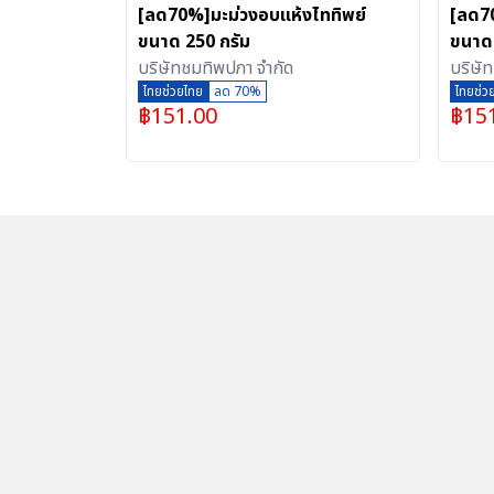
[ลด70%]มะม่วงอบแห้งไททิพย์
[ลด70
ขนาด 250 กรัม
ขนาด 
บริษัทชมทิพปภา จำกัด
บริษั
ไทยช่วยไทย
ลด 70%
ไทยช่ว
฿
151.00
฿
15