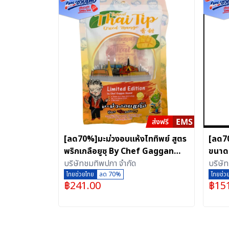
[ลด70%]มะม่วงอบแห้งไททิพย์ สูตร
[ลด70
พริกเกลือยูซุ By Chef Gaggan
ขนาด 
Anand
บริษัทชมทิพปภา จำกัด
บริษั
ไทยช่วยไทย
ลด 70%
ไทยช่ว
฿
241.00
฿
15