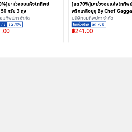
%]มะม่วงอบแห้งไททิพย์
[ลด70%]มะม่วงอบแห้งไททิพย์
50 กรัม 3 ถุง
พริกเกลือยูซุ By Chef Gagg
ทชมทิพปภา จำกัด
Anand
บริษัทชมทิพปภา จำกัด
ยไทย
ลด 70%
ไทยช่วยไทย
ลด 70%
1.00
฿
241.00