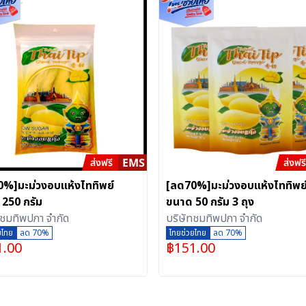
%]มะม่วงอบแห้งไททิพย์
[ลด70%]มะม่วงอบแห้งไททิพย
250 กรัม
ขนาด 50 กรัม 3 ถุง
ทชมทิพปภา จำกัด
บริษัทชมทิพปภา จำกัด
ยไทย
ลด 70%
ไทยช่วยไทย
ลด 70%
1.00
฿
151.00