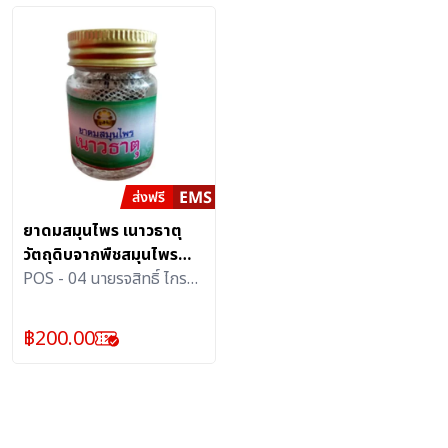
ยาดมสมุนไพร เนาวธาตุ
วัตถุดิบจากพืชสมุนไพร
เกษตรอินทรีย์
POS - 04 นายรจสิทธิ์ ไกร
วงศ์
฿
200.00