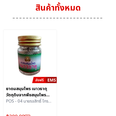
สินค้าทั้งหมด
ยาดมสมุนไพร เนาวธาตุ
วัตถุดิบจากพืชสมุนไพร
เกษตรอินทรีย์
POS - 04 นายรจสิทธิ์ ไกร
วงศ์