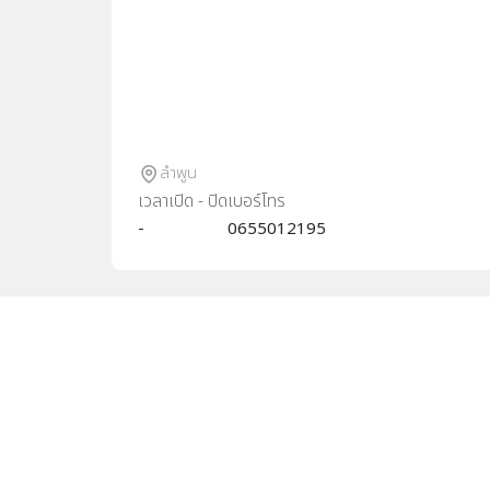
ลำพูน
เวลาเปิด - ปิด
เบอร์โทร
-
0655012195