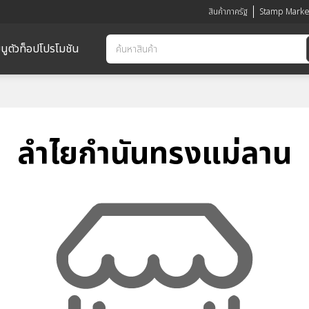
สินค้าภาครัฐ
Stamp Marke
นูตัวท็อป
โปรโมชัน
ลำไยกำนันทรงแม่ลาน