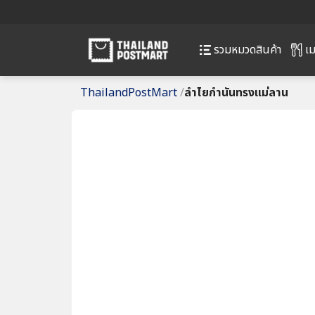
เม
รวมหมวดสินค้า
ThailandPostMart
/
ลำไยกำนันทรงแม่ลาน