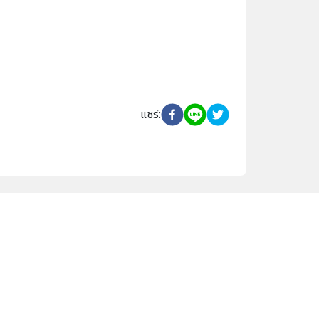
แชร์
: