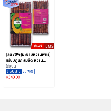
[ลด70%]มะขามหวานพันธุ์
ศรีชมภูแกะเมล็ด หวาน
ธรรมชาติ สะอาด ถูกหลัก
ไร่สุชิน
อนามัย กล่องเหลี่ยม
ไทยช่วยไทย
ลด 70%
฿
340.00