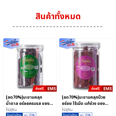
สินค้าทั้งหมด
[ลด70%]มะขามคลุก
[ลด70%]มะขามคลุกบ๊วย
น้ำตาล อร่อยครบรส ของดี
อร่อย ไร้เม็ด แก้ง่วง ของดี
เมืองเพชรบูรณ์
ไร่สุชิน
เพชรบูรณ์
ไร่สุชิน
ไทยช่วยไทย
ลด 70%
ไทยช่วยไทย
ลด 70%