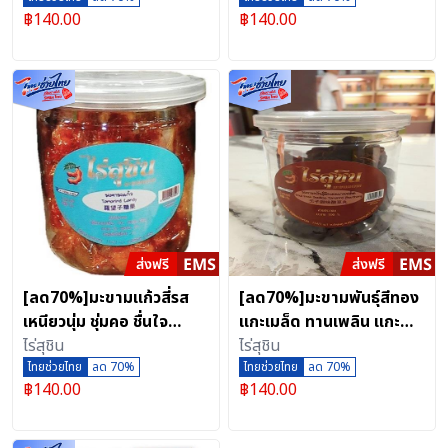
฿
140.00
฿
140.00
[ลด70%]มะขามแก้วสี่รส
[ลด70%]มะขามพันธุ์สีทอง
เหนียวนุ่ม ชุ่มคอ ชื่นใจ
แกะเมล็ด ทานเพลิน แกะ
ของดีเมืองเพชรบูรณ์
ไร่สุชิน
เมล็ดพร้อมทาน
ไร่สุชิน
ไทยช่วยไทย
ลด 70%
ไทยช่วยไทย
ลด 70%
฿
140.00
฿
140.00