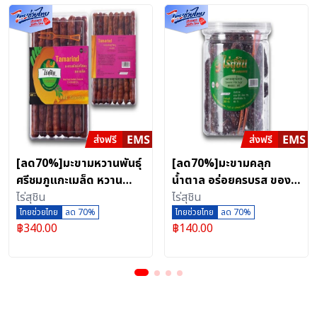
[ลด70%]มะขามหวานพันธุ์
[ลด70%]มะขามคลุก
ศรีชมภูแกะเมล็ด หวาน
น้ำตาล อร่อยครบรส ของดี
ธรรมชาติ สะอาด ถูกหลัก
ไร่สุชิน
เมืองเพชรบูรณ์
ไร่สุชิน
อนามัย กล่องเหลี่ยม
ไทยช่วยไทย
ลด 70%
ไทยช่วยไทย
ลด 70%
฿
340.00
฿
140.00