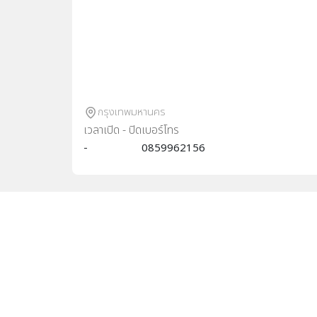
กรุงเทพมหานคร
เวลาเปิด - ปิด
เบอร์โทร
-
0859962156