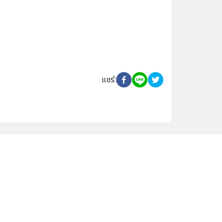
แชร์
: